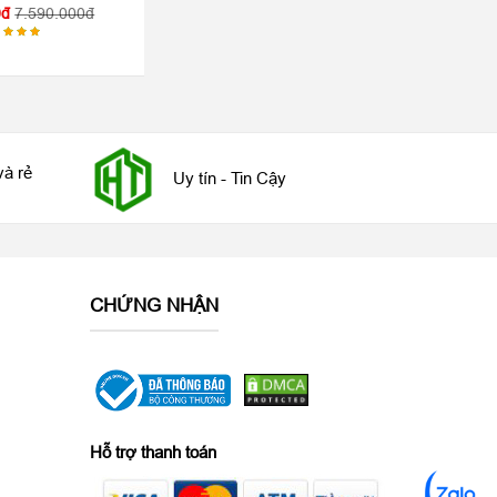
0
7.590.000
ợc
p hạng
00
5
o
và rẻ
Uy tín - Tin Cậy
CHỨNG NHẬN
Hỗ trợ thanh toán