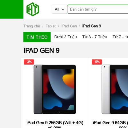
Skip
Tìm
to
kiếm:
content
Trang chủ
/
Tablet
/
iPad Gen
/
iPad Gen 9
Dưới 3 Triệu
Từ 3 - 7 Triệu
Từ 7 - 1
TÌM THEO
IPAD GEN 9
-3%
-5%
iPad Gen 9 256GB (Wifi + 4G)
iPad Gen 9 64GB (