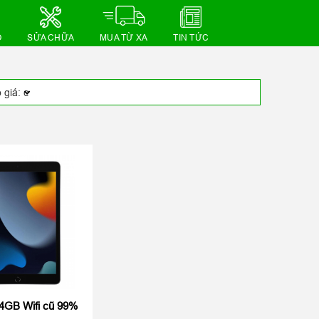
Ồ
SỬA CHỮA
MUA TỪ XA
TIN TỨC
64GB Wifi cũ 99%