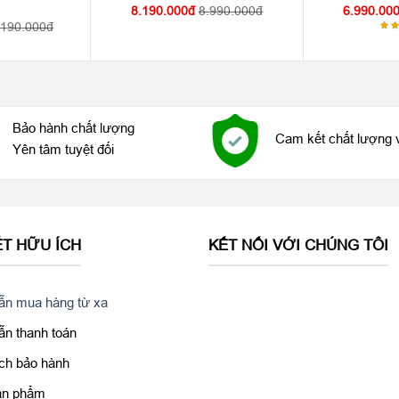
8.190.000
8.990.000
6.990.00
.190.000
Đư
xế
5.
sa
Bảo hành chất lượng
Cam kết chất lượng 
Yên tâm tuyệt đối
ẾT HỮU ÍCH
KẾT NỐI VỚI CHÚNG TÔI
n mua hàng từ xa
n thanh toán
ch bảo hành
sản phẩm