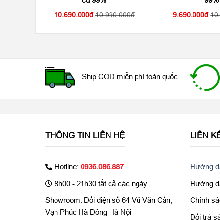
cũ 99%
99%
10.690.000
10.990.000
9.690.000
10
Ship COD miễn phí toàn quốc
THÔNG TIN LIÊN HỆ
LIÊN K
Hotline:
0936.086.887
Hướng dẫ
8h00 - 21h30 tất cả các ngày
Hướng dẫ
Showroom: Đối diện số 64 Vũ Văn Cẩn,
Chính sá
Vạn Phúc Hà Đông Hà Nội
Đổi trả 