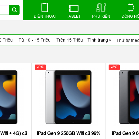
ĐIỆN THOẠI
TABLET
PHỤ KIỆN
ĐỒNG H
0 Triệu
Từ 10 - 15 Triệu
Trên 15 Triệu
Tình trạng
-9%
-8%
Wifi + 4G) cũ
iPad Gen 9 256GB Wifi cũ 99%
iPad Gen 9 