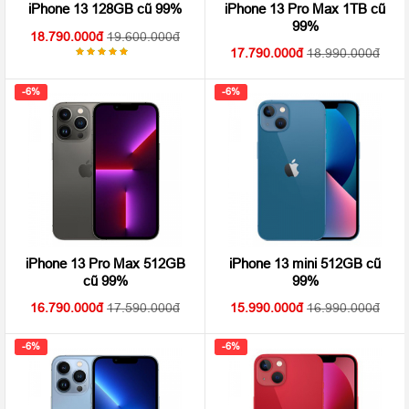
iPhone 13 Pro Max 1TB cũ
iPhone 13 128GB cũ 99%
99%
18.790.000
19.600.000
17.790.000
18.990.000
Được
xếp hạng
5.00
5
-6%
-6%
sao
iPhone 13 Pro Max 512GB
iPhone 13 mini 512GB cũ
cũ 99%
99%
16.790.000
17.590.000
15.990.000
16.990.000
-6%
-6%