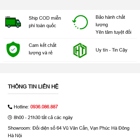
Bảo hành chất
Ship COD miễn
lượng
phí toàn quốc
Yên tâm tuyệt đối
Cam kết chất
Uy tín - Tin Cậy
lượng và rẻ
Chúng ta sẽ có gợi ý đầu tiên về các tính năng của iPhone 13 vào
THÔNG TIN LIÊN HỆ
tháng 6 này khi Apple giới thiệu iOS 15 tại Hội nghị nhà phát triển
toàn cầu. Theo Apple, WWDC 2021 sẽ diễn ra vào ngày 7 tháng
6.
Hotline:
0936.086.887
8h00 - 21h30 tất cả các ngày
Tổng quan các phiên bản và giá bán iPhone 13
Showroom: Đối diện số 64 Vũ Văn Cẩn, Vạn Phúc Hà Đông
Hà Nội