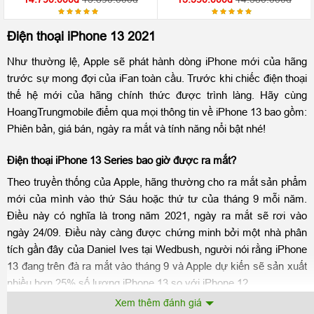
Được
Được
xếp hạng
xếp hạng
Điện thoại iPhone 13 2021
5.00
5.00
5
5
sao
sao
Như thường lệ, Apple sẽ phát hành dòng iPhone mới của hãng
trước sự mong đợi của iFan toàn cầu. Trước khi chiếc điện thoại
thế hệ mới của hãng chính thức được trình làng. Hãy cùng
HoangTrungmobile điểm qua mọi thông tin về iPhone 13 bao gồm:
Phiên bản, giá bán, ngày ra mắt và tính năng nổi bật nhé!
Điện thoại iPhone 13 Series bao giờ được ra mắt?
Theo truyền thống của Apple, hãng thường cho ra mắt sản phẩm
mới của mình vào thứ Sáu hoặc thứ tư của tháng 9 mỗi năm.
Điều này có nghĩa là trong năm 2021, ngày ra mắt sẽ rơi vào
ngày 24/09. Điều này càng được chứng minh bởi một nhà phân
tích gần đây của Daniel Ives tại Wedbush, người nói rằng iPhone
13 đang trên đà ra mắt vào tháng 9 và Apple dự kiến sẽ sản xuất
nhiều hơn 25% số lượng iPhone 13 so với iPhone 12.
Xem thêm đánh giá