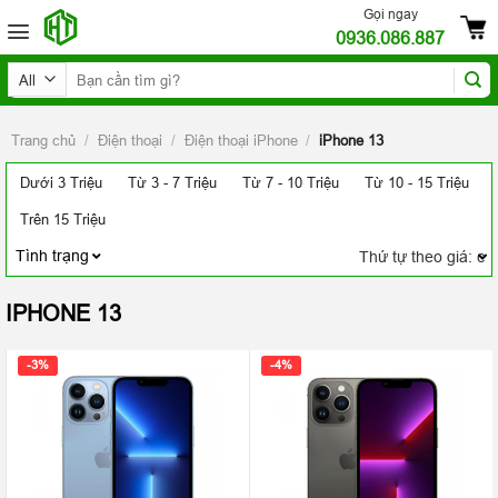
Skip
Gọi ngay
0936.086.887
to
content
Tìm
kiếm:
Trang chủ
/
Điện thoại
/
Điện thoại iPhone
/
iPhone 13
Dưới 3 Triệu
Từ 3 - 7 Triệu
Từ 7 - 10 Triệu
Từ 10 - 15 Triệu
Trên 15 Triệu
Tình trạng
IPHONE 13
-3%
-4%