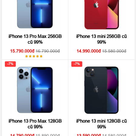
iPhone 13 Pro Max 256GB
iPhone 13 mini 256GB cũ
cũ 99%
99%
15.790.000
16.790.000
14.990.000
15.580.000
Được
xếp hạng
-7%
-7%
5.00
5
sao
iPhone 13 Pro Max 128GB
iPhone 13 mini 128GB cũ
cũ 99%
99%
14.790.000
15.890.000
13.590.000
14.580.000