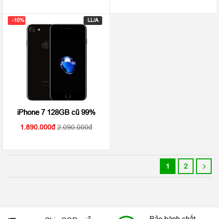
-10%
LL/A
iPhone 7 128GB cũ 99%
1.890.000
2.090.000
1
2
Bảo hành chất