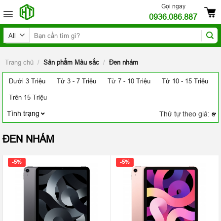
Skip
Gọi ngay
0936.086.887
to
content
Tìm
kiếm:
Trang chủ
/
Sản phẩm Màu sắc
/
Đen nhám
Dưới 3 Triệu
Từ 3 - 7 Triệu
Từ 7 - 10 Triệu
Từ 10 - 15 Triệu
Trên 15 Triệu
Tình trạng
ĐEN NHÁM
-5%
-5%