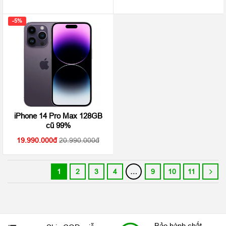
-5%
iPhone 14 Pro Max 128GB
cũ 99%
19.990.000
20.990.000
1
2
3
4
…
9
10
11
Bảo hành chất