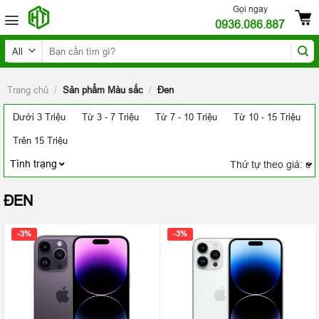
Skip
Gọi ngay
0936.086.887
to
content
Tìm
kiếm:
Trang chủ
/
Sản phẩm Màu sắc
/
Đen
Dưới 3 Triệu
Từ 3 - 7 Triệu
Từ 7 - 10 Triệu
Từ 10 - 15 Triệu
Trên 15 Triệu
Tình trạng
ĐEN
-3%
-3%