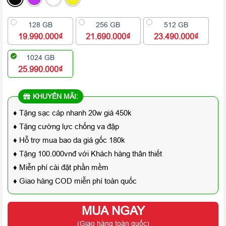
128 GB
256 GB
512 GB
19.990.000₫
21.690.000₫
23.490.000₫
1024 GB
25.990.000₫
KHUYẾN MÃI:
♦ Tặng sạc cáp nhanh 20w giá 450k
♦ Tặng cường lực chống va đập
♦ Hỗ trợ mua bao da giá gốc 180k
♦ Tặng 100.000vnđ với Khách hàng thân thiết
♦ Miễn phí cài đặt phần mềm
♦ Giao hàng COD miễn phí toàn quốc
MUA NGAY
(Giao hàng toàn quốc)