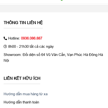
THÔNG TIN LIÊN HỆ
Hotline:
0936.086.887
8h00 - 21h30 tất cả các ngày
Showroom: Đối diện số 64 Vũ Văn Cẩn, Vạn Phúc Hà Đông Hà
Nội
Nâng tầm quay chụp lên đẳng cấp chuyên nghiệp
LIÊN KẾT HỮU ÍCH
Chưa khi nào trải nghiệm quay chụp trên iPhone chuyên nghiệp
đến thế! iPhone 14 Pro Max cũ đem đến rất nhiều tính năng hỗ
trợ chuyên sâu cho người dùng. Trải nghiệm chụp ProRAW ở
Hướng dẫn mua hàng từ xa
độ phân giải 48MP sẽ giúp bạn tối ưu hóa độ chi tiết của hình
Hướng dẫn thanh toán
ảnh và khả năng can thiệp hậu kỳ linh hoạt hơn nhiều, dễ dàng