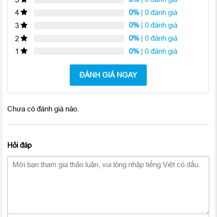
điểm ảnh cao khiến trải nghiệm lướt, quét trên iPhone 14 Pro
0%
| 0 đánh giá
4
Max cũ diễn ra như một giấc mộng tuyệt vời.
0%
| 0 đánh giá
3
0%
| 0 đánh giá
2
0%
| 0 đánh giá
1
ĐÁNH GIÁ NGAY
Chưa có đánh giá nào.
Hỏi đáp
Dù trong ánh nắng chói chang nhất, màn hình iPhone 14 Pro
Max cũ vẫn luôn sắc nét và chân thực. Tấm nền Super Retina
XDR với độ sáng 2.000 nits sáng gấp đôi trước đây khiến khả