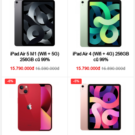
iPad Air 5 M1 (Wifi + 5G)
iPad Air 4 (Wifi + 4G) 256GB
256GB cũ 99%
cũ 99%
15.790.000
16.590.000
15.790.000
16.890.000
-6%
-5%