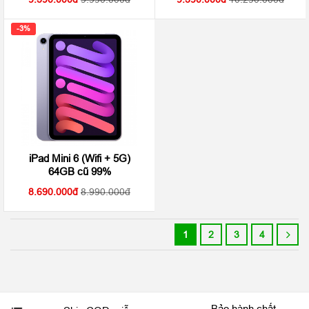
-3%
iPad Mini 6 (Wifi + 5G)
64GB cũ 99%
8.690.000
8.990.000
1
2
3
4
Bảo hành chất