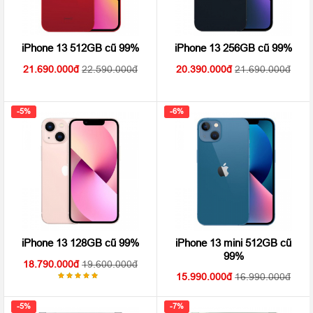
iPhone 13 512GB cũ 99%
iPhone 13 256GB cũ 99%
21.690.000
22.590.000
20.390.000
21.690.000
-5%
-6%
iPhone 13 mini 512GB cũ
iPhone 13 128GB cũ 99%
99%
18.790.000
19.600.000
15.990.000
16.990.000
Được
xếp hạng
5.00
5
-5%
-7%
sao