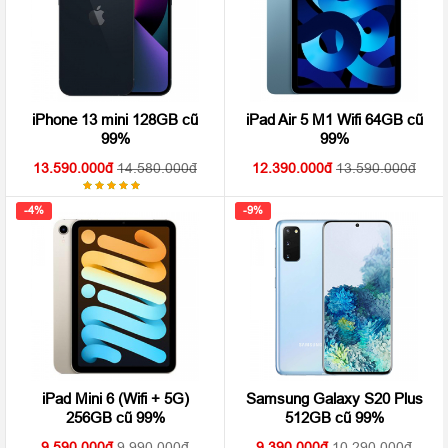
iPhone 13 mini 128GB cũ
iPad Air 5 M1 Wifi 64GB cũ
99%
99%
13.590.000
14.580.000
12.390.000
13.590.000
Được
xếp hạng
-4%
-9%
5.00
5
sao
iPad Mini 6 (Wifi + 5G)
Samsung Galaxy S20 Plus
256GB cũ 99%
512GB cũ 99%
9.590.000
9.990.000
9.390.000
10.290.000