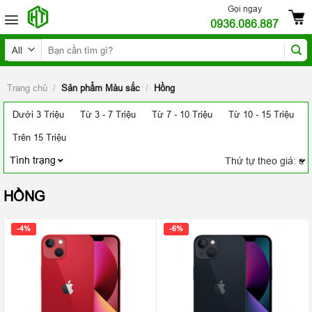
Skip
Gọi ngay
0936.086.887
to
content
Tìm
kiếm:
Trang chủ
/
Sản phẩm Màu sắc
/
Hồng
Dưới 3 Triệu
Từ 3 - 7 Triệu
Từ 7 - 10 Triệu
Từ 10 - 15 Triệu
Trên 15 Triệu
Tình trạng
HỒNG
-4%
-6%