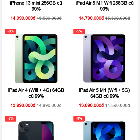
iPhone 13 mini 256GB cũ
iPad Air 5 M1 Wifi 256GB cũ
99%
99%
14.990.000
15.580.000
14.790.000
15.590.000
-6%
-5%
iPad Air 4 (Wifi + 4G) 64GB
iPad Air 5 M1 (Wifi + 5G)
cũ 99%
64GB cũ 99%
13.990.000
14.890.000
13.890.000
14.590.000
-7%
-9%