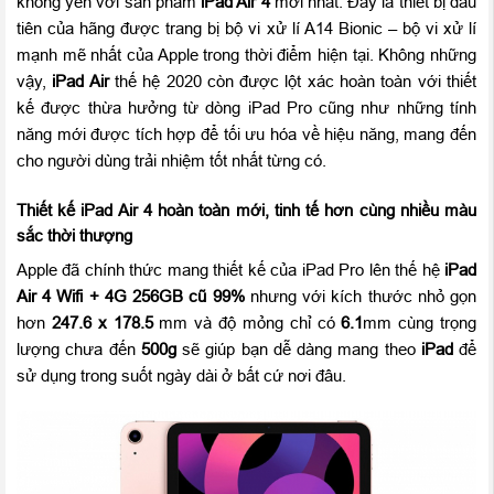
không yên với sản phẩm
iPad Air 4
mới nhất. Đây là thiết bị đầu
tiên của hãng được trang bị bộ vi xử lí A14 Bionic – bộ vi xử lí
mạnh mẽ nhất của Apple trong thời điểm hiện tại. Không những
vậy,
iPad Air
thế hệ 2020 còn được lột xác hoàn toàn với thiết
kế được thừa hưởng từ dòng iPad Pro cũng như những tính
năng mới được tích hợp để tối ưu hóa về hiệu năng, mang đến
cho người dùng trải nhiệm tốt nhất từng có.
Thiết kế iPad Air 4 hoàn toàn mới, tinh tế hơn cùng nhiều màu
sắc thời thượng
Apple đã chính thức mang thiết kế của iPad Pro lên thế hệ
iPad
Air 4 Wifi + 4G 256GB cũ 99%
nhưng với kích thước nhỏ gọn
hơn
247.6 x 178.5
mm và độ mỏng chỉ có
6.1
mm cùng trọng
lượng chưa đến
500g
sẽ giúp bạn dễ dàng mang theo
iPad
để
sử dụng trong suốt ngày dài ở bất cứ nơi đâu.