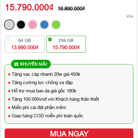
15.790.000
₫
16.890.000
₫
XÓA
64 GB
256 GB
13.990.000₫
15.790.000₫
KHUYẾN MÃI:
♦
Tặng sạc cáp nhanh 20w giá 450k
♦
Tặng cường lực chống va đập
♦
Hỗ trợ mua bao da giá gốc 180k
♦
Tặng 100.000vnđ với Khách hàng thân thiết
♦
Miễn phí cài đặt phần mềm
♦
Giao hàng COD miễn phí toàn quốc
MUA NGAY