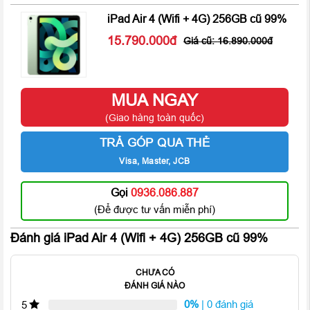
iPad Air 4 (Wifi + 4G) 256GB cũ 99%
15.790.000
16.890.000
MUA NGAY
(Giao hàng toàn quốc)
TRẢ GÓP QUA THẺ
Visa, Master, JCB
Hơn nữa, nhờ sử dụng thiết kế kim loại nhôm nguyên khối nên
iPad Air 4
có ngoại hình khá sang trọng kết hợp cùng với nhiều
Gọi
0936.086.887
gam màu thời thượng như Xám, Bạc, Vàng và hai màu sắc
(Để được tư vấn miễn phí)
mới lạ Xanh lá, Xanh biển.
Đánh giá iPad Air 4 (Wifi + 4G) 256GB cũ 99%
Màn hình kích thước lớn 10.9 inch cùng tần số quét 60Hz và
tấm nền IPS LCD
CHƯA CÓ
iPad Air 4 Wifi + 4G 256GB cũ 99%
sở hữu thiết kế màn hình
ĐÁNH GIÁ NÀO
tràn viền có kích thước được nâng cấp đáng kể so với các
0%
| 0 đánh giá
5