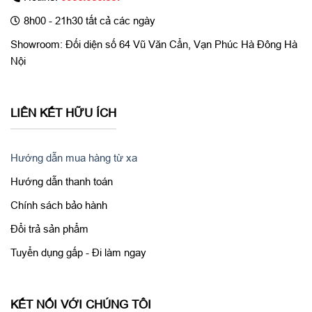
bàn phím Magic Keyboard mới, thứ mà trước đây chỉ có trên
8h00 - 21h30 tất cả các ngày
các mẫu iPad Pro 2018 trở lên mới hỗ trợ phụ kiện bàn phím
đắt tiền của Apple.
Showroom: Đối diện số 64 Vũ Văn Cẩn, Vạn Phúc Hà Đông Hà
Nội
LIÊN KẾT HỮU ÍCH
Hướng dẫn mua hàng từ xa
Hướng dẫn thanh toán
Chính sách bảo hành
Đổi trả sản phẩm
Năm nay thế hệ iPad đã có sự khác biệ lớn so với thế hệ trước
Tuyển dụng gấp - Đi làm ngay
đó khi không còn sử dụng cổng Lightnig truyền thống, mà thay
vào đó đã chuyển sang cổng USB Type – C và trở thành dòng
iPad thứ hai áp dụng cổng kết nối mới sau dòng iPad Pro. Nhờ
KẾT NỐI VỚI CHÚNG TÔI
sử dụng cổng USB – C nên
iPad Air 4
sẽ được hỗ trợ thêm