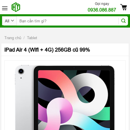
Skip
Gọi ngay
0936.086.887
to
content
Tìm
kiếm:
Trang chủ
/
Tablet
iPad Air 4 (Wifi + 4G) 256GB cũ 99%