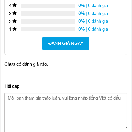
phiên bản iPad tiền nhiệm trước đây, từ
10.5
inch lên
10.9
inch
0%
| 0 đánh giá
4
cùng với phần viền màn hình mỏng đều nhau đem lại cảm giác
0%
| 0 đánh giá
3
cân đối chắc chắc sẽ mang đến trải nhiệm vô cùng đã mắt tới
0%
| 0 đánh giá
2
người dùng.
0%
| 0 đánh giá
1
ĐÁNH GIÁ NGAY
Chưa có đánh giá nào.
Hỏi đáp
Màn hình
iPad Air 4 2020
có độ phân giải cao
1640 x 2360
Pixels cùng tấm nền IPS LCD chuẩn Liquid Retina và công
nghệ True Tone với dải màu DCI – P3 chuẩn điện ảnh cho khả