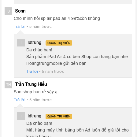
Sonn
S
Hiệu năng khủng với chip Apple A14 Bionic siêu mạnh mẽ kết
Cho mình hỏi sp air pad air 4 99%còn không
hợp cùng 6GB RAM
Trả lời
•
5 năm trước
Thông thường, Apple sẽ trang bị con chip mới nhất của mình
trên những sản phẩm iPhone mới nhất. Tuy nhiên năm nay đã
Idtrung
I
QUẢN TRỊ VIÊN
có một sự thay đổi lớn so với mọi năm, chiếc
iPad Air 4 Wifi +
Dạ chào bạn!
4G 256GB cũ 99%
là sản phẩm đầu tiên của Apple được sử
Sản phẩm iPad Air 4 cũ bên Shop còn hàng bạn nhé
dụng chip A14 Bionic mới nhất này.
Hoangtrungmobile gửi đến bạn
Trả lời
•
5 năm trước
Trần Trung Hiếu
TH
Sao shop bán rẻ vậy ạ
Trả lời
•
5 năm trước
Idtrung
I
QUẢN TRỊ VIÊN
Dạ chào bạn!
Mặt hàng máy tính bảng bên Ad luôn để giá tốt cho
khách hàng ạ