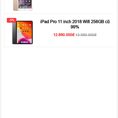
những tựa game đồ họa nặng bom tấn.
Hệ thống camera nâng cấp với cảm biến LiDAR hỗ trợ quay
video chất lượng 4K siêu sắc nét
-5%
iPad Pro 11 inch 2018 Wifi 256GB cũ
Một trong những sự cải tiến nổi bật trên
iPad Air 4 Wifi + 4G
99%
256GB cũ 99%
chính là hệ thống camera chất lượng bao gồm
12.890.000
13.590.000
camera chính góc rộng
12MP
khẩu độ
f1/8
và camera phụ góc
siêu rộng
10MP
, kèm theo cảm biến chống rung quang học cho
khả năng ổn định khung hình cao hơn. Đặc biệt, bộ camera này
còn được Apple trang bị thêm cảm biến chiều sâu TOF 3D
LiDAR hỗ trợ quay video với chất lượng 4K cho hình ảnh cực kì
sắc nét và sinh động. Bên cạnh đó,
iPad Air 4
cũng được hỗ trợ
những tính năng chụp ảnh thông minh như xóa phông, lấy nét tự
động, … cho hình ảnh nổi bật không thua kém bất kì một
camera chất lượng nào trên thị trường hiện nay.