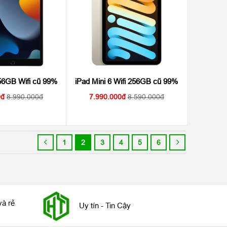
56GB Wifi cũ 99%
iPad Mini 6 Wifi 256GB cũ 99%
0
8.990.000
7.990.000
8.590.000
1
2
3
4
5
6
và rẻ
Uy tín - Tin Cậy