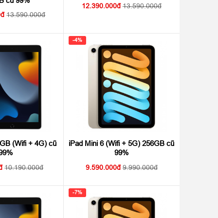
B cũ 99%
12.390.000
13.590.000
0
13.590.000
-4%
GB (Wifi + 4G) cũ
iPad Mini 6 (Wifi + 5G) 256GB cũ
99%
99%
10.190.000
9.590.000
9.990.000
-7%