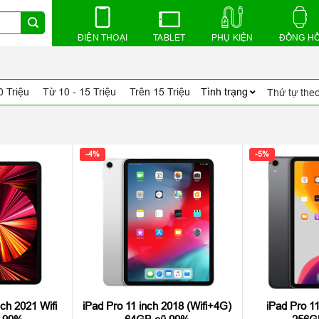
ĐIỆN THOẠI
TABLET
PHỤ KIỆN
ĐỒNG H
0 Triệu
Từ 10 - 15 Triệu
Trên 15 Triệu
Tình trạng
-4%
-5%
ch 2021 Wifi
iPad Pro 11 inch 2018 (Wifi+4G)
iPad Pro 11