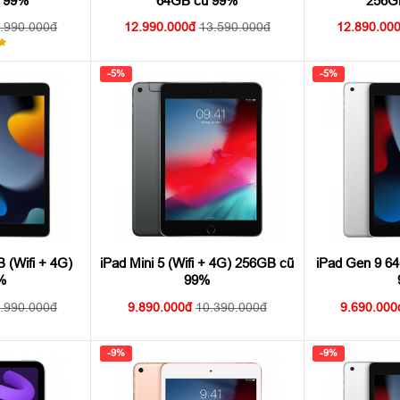
 99%
64GB cũ 99%
256G
.990.000
12.990.000
13.590.000
12.890.00
ng
-5%
-5%
 (Wifi + 4G)
iPad Mini 5 (Wifi + 4G) 256GB cũ
iPad Gen 9 64
%
99%
.990.000
9.890.000
10.390.000
9.690.000
-9%
-9%