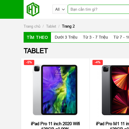
Skip
Tìm
to
kiếm:
content
Trang chủ
/
Tablet
/
Trang 2
Dưới 3 Triệu
Từ 3 - 7 Triệu
Từ 7 - 1
TÌM THEO
TABLET
-5%
-4%
iPad Pro 11 inch 2020 Wifi
iPad Pro M1 11 in