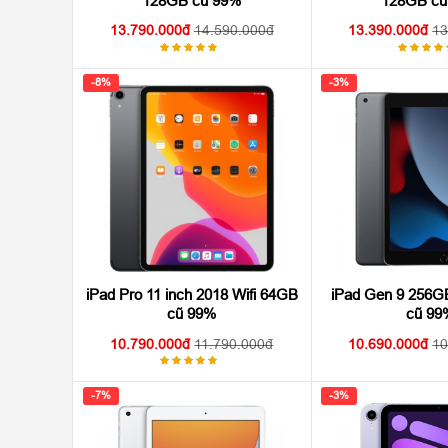
128GB cũ 99%
128GB cũ
13.790.000
14.590.000
13.390.000
13
Được
Được
xếp hạng
xếp hạ
5.00
5.00
5
5
-8%
-3%
sao
sao
iPad Pro 11 inch 2018 Wifi 64GB
iPad Gen 9 256GB
cũ 99%
cũ 99
10.790.000
11.790.000
10.690.000
10
Được
xếp hạng
4.92
5
-7%
-3%
sao