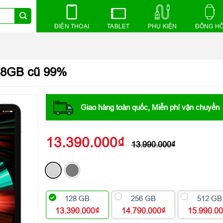
ĐIỆN THOẠI
TABLET
PHỤ KIỆN
ĐỒNG H
128GB cũ 99%
Giao hàng toàn quốc, Miễn phí vận chuyển
13.390.000
₫
13.990.000
₫
128 GB
256 GB
512 GB
13.390.000₫
14.790.000₫
15.990.0