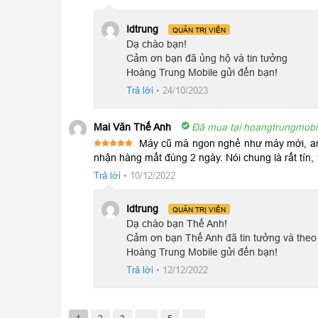
sao
Idtrung
QUẢN TRỊ VIÊN
Dạ chào bạn!
Cảm ơn bạn đã ủng hộ và tin tưởng
Hoàng Trung Mobile gửi đến bạn!
Trả lời
•
24/10/2023
Ngoài ra, màn hình iPad Pro 2021 cũ còn được trang 
Mai Văn Thế Anh
Đã mua tại hoangtrungmobi
nghiệm cho người dùng.
Máy cũ mà ngon nghẻ như máy mới, anh
Được xếp
nhận hàng mất đúng 2 ngày. Nói chung là rất tín,
5
hạng
5
Sức mạnh dẫn đầu cuộc chơi
sao
Trả lời
•
10/12/2022
Lần đầu tiên, iPad Pro M1 2021 cũ tự hào sở hữu
Idtrung
QUẢN TRỊ VIÊN
MacBook M1 và có khá nhiều người tin dùng đã cho đán
Dạ chào bạn Thế Anh!
Cảm ơn bạn Thế Anh đã tin tưởng và theo d
Hoàng Trung Mobile gửi đến bạn!
Trả lời
•
12/12/2022