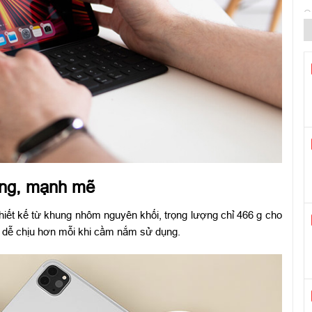
Q
C
Q
rọng, mạnh mẽ
C
iết kế từ khung nhôm nguyên khối, trọng lượng chỉ 466 g cho
L
, dễ chịu hơn mỗi khi cầm nắm sử dụng.
G