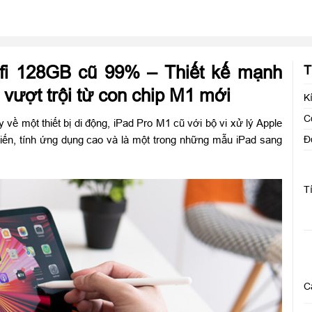
ifi 128GB cũ 99% – Thiết kế mạnh
T
 vượt trội từ con chip M1 mới
K
C
về một thiết bị di động, iPad Pro M1 cũ với bộ vi xử lý Apple
Đ
tiến, tính ứng dụng cao và là một trong những mẫu iPad sang
T
C