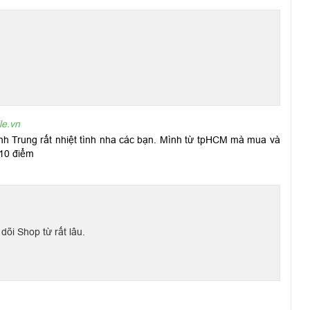
bị lớp phủ chống bám vân tay và chống phản xạ, nâng cao trải
le.vn
 Trung rất nhiệt tình nha các bạn. Mình từ tpHCM mà mua và
 10 điểm
 cấu hình khủng với con chip Apple M1 được trang bị trên
h giá tích cực về hiệu năng vượt trội của bộ vi xử lý này.
õi Shop từ rất lâu.