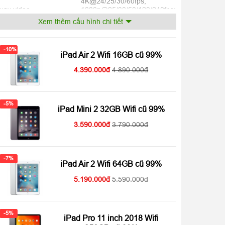
4K@24/25/30/60fps,
uay video
1080p@25/30/60/120/240fps;
Chống rung EIS
Xem thêm cấu hình chi tiết
-10%
iPad Air 2 Wifi 16GB cũ 99%
12MP góc siêu rộng 122
amera trước
4.390.000
4.890.000
độ
1080p@25/30/60fps,
uay video trước
Chống rung EIS
-5%
iPad Mini 2 32GB Wifi cũ 99%
3.590.000
3.790.000
hipset
Apple M1 8 nhân
oại CPU
8 nhân CPU
-7%
iPad Air 2 Wifi 64GB cũ 99%
PU
8 nhân GPU
5.190.000
5.590.000
-5%
iPad Pro 11 inch 2018 Wifi