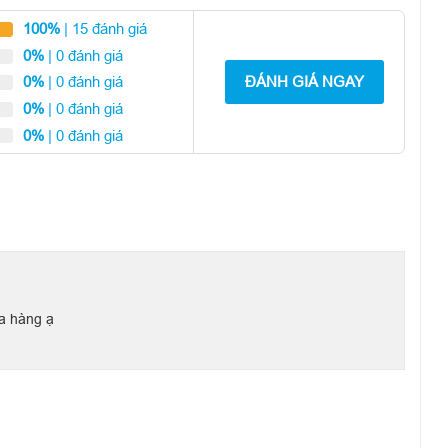
g trọng tương tự như iPhone 12 series, cụm camera nằm trong
 màu sắc độc quyền,… bằng cách nào đó, các sản phẩm của
100%
| 15 đánh giá
0%
| 0 đánh giá
ĐÁNH GIÁ NGAY
0%
| 0 đánh giá
0%
| 0 đánh giá
0%
| 0 đánh giá
a hàng ạ