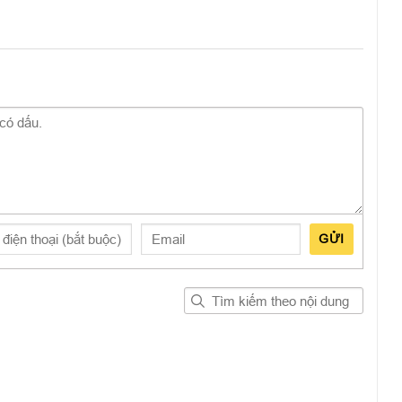
GỬI
 đã đưa iPad Pro 2021 M1 cũ lên một tầm cao mới. Chipset
12Z Bionic, hiệu suất GPU nhanh hơn tới 40% giúp máy tính
bị cùng loại.