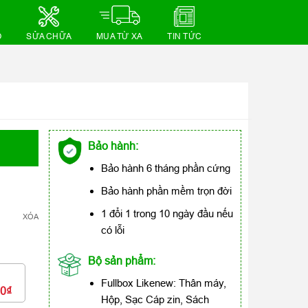
Ồ
SỬA CHỮA
MUA TỪ XA
TIN TỨC
Bảo hành:
Bảo hành 6 tháng phần cứng
Bảo hành phần mềm trọn đời
1 đổi 1 trong 10 ngày đầu nếu
XÓA
có lỗi
Bộ sản phẩm:
Fullbox Likenew: Thân máy,
00₫
Hộp, Sạc Cáp zin, Sách