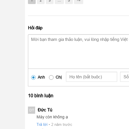
1
2
3
…
5
→
Hỏi đáp
Anh
Chị
10 bình luận
Sự xuất hiện mang tính đột phá của chip Apple M1
mang lại hiệu năng CPU nhanh hơn tới 50% so với A
Đức Tú
DT
bảng nhà Apple vươn lên vị trí dẫn đầu trong các thiết 
Máy còn không ạ
Trả lời
•
2 năm trước