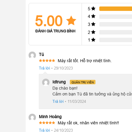
Được thiết kế nguyên khối liền lạc, vuông vức, san
mô-đun hình vuông quen thuộc kết hợp với những
5
Apple đều toát lên sự chú ý của mọi người tiêu dùng.
5.00
4
3
ĐÁNH GIÁ TRUNG BÌNH
2
1
Tú
Máy rất tốt. Hỗ trợ nhiệt tình.
Được xếp
Trả lời
•
29/10/2023
5
hạng
5
sao
Idtrung
QUẢN TRỊ VIÊN
Dạ chào bạn!
Cảm ơn bạn Tú đã tin tưởng và ủng hộ cử
Trả lời
•
11/03/2024
Minh Hoàng
Máy rất ok, nhân viên nhiệt tình!!
Được xếp
Trả lời
•
24/10/2023
5
hạng
5