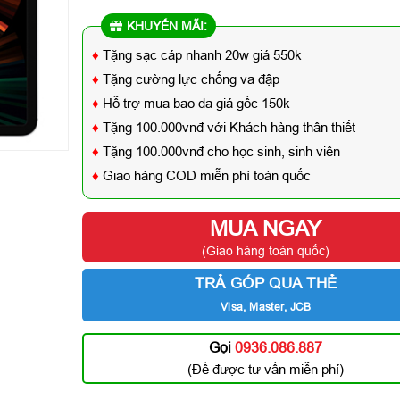
KHUYẾN MÃI:
♦
Tặng sạc cáp nhanh 20w giá 550k
♦
Tặng cường lực chống va đập
♦
Hỗ trợ mua bao da giá gốc 150k
♦
Tặng 100.000vnđ với Khách hàng thân thiết
♦
Tặng 100.000vnđ cho học sinh, sinh viên
♦
Giao hàng COD miễn phí toàn quốc
MUA NGAY
(Giao hàng toàn quốc)
TRẢ GÓP QUA THẺ
Visa, Master, JCB
Gọi
0936.086.887
(Để được tư vấn miễn phí)