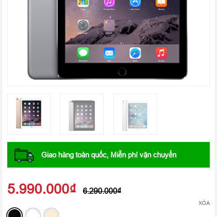
Giao hàng toàn quốc, Miễn phí vận chuyển
5.990.000
₫
6.290.000
₫
XÓA