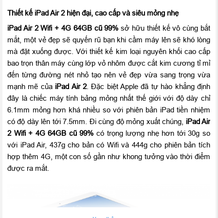
Thiết kế iPad Air 2 hiện đại, cao cấp và siêu mỏng nhẹ
iPad Air
2 Wifi + 4G 64GB cũ 99%
sở hữu thiết kế vô cùng bắt
mắt, một vẻ đẹp sẽ quyến rũ bạn khi cầm máy lên sẽ khó lòng
mà đặt xuống được. Với thiết kế kim loại nguyên khối cao cấp
bao trọn thân máy cùng lớp vỏ nhôm được cắt kim cương tỉ mỉ
đến từng đường nét nhỏ tạo nên vẻ đẹp vừa sang trọng vừa
mạnh mẽ của
iPad Air 2
. Đặc biệt Apple đã tự hào khẳng định
đây là chiếc máy tính bảng mỏng nhất thế giới với độ dày chỉ
6.1mm mỏng hơn khá nhiều so với phiên bản iPad tiền nhiệm
có độ dày lên tới 7.5mm. Đi cùng độ mỏng xuất chúng,
iPad Air
2 Wifi + 4G 64GB cũ 99%
có trọng lượng nhẹ hơn tới 30g so
với iPad Air, 437g cho bản có Wifi và 444g cho phiên bản tích
hợp thêm 4G, một con số gần như khong tưởng vào thời điểm
được ra mắt.