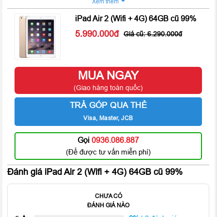
Xem thêm
iPad Air 2 (Wifi + 4G) 64GB cũ 99%
5.990.000
6.290.000
MUA NGAY
(Giao hàng toàn quốc)
Sản phẩm i
Pad Air
2 Wifi + 4G 64GB cũ 99%
có 3 phiên bản
màu: Bạc, Xám và Vàng. Chắc chắn với
iPad Air 2
, bạn sẽ có
TRẢ GÓP QUA THẺ
trong tay chiếc máy tính bảng thời trang, cao cấp và tinh tế nhất
Visa, Master, JCB
được xuất hiện.
Gọi
0936.086.887
(Để được tư vấn miễn phí)
Đánh giá iPad Air 2 (Wifi + 4G) 64GB cũ 99%
CHƯA CÓ
ĐÁNH GIÁ NÀO