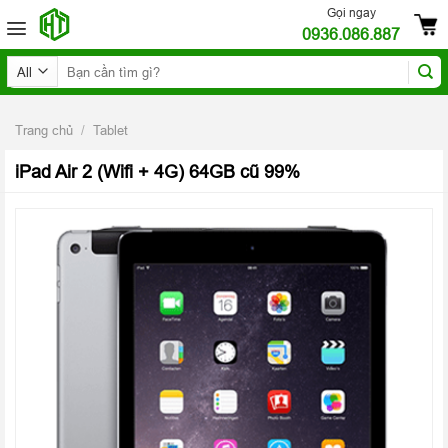
Skip
Gọi ngay
0936.086.887
to
content
Tìm
kiếm:
Trang chủ
/
Tablet
iPad Air 2 (Wifi + 4G) 64GB cũ 99%