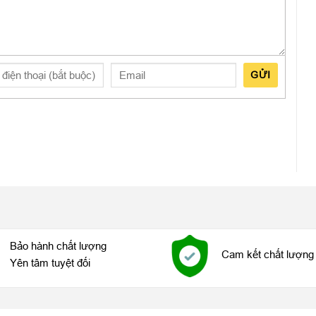
GỬI
quá lo lắng mà hãy tìm đến những cơ sở sửa chữa điện thoại
hàng chuyên cung cấp sản phẩm điện thoại thông minh và cũng
hiệp với chất lượng tốt nhất bằng các linh kiện chính hãng với
nào tốt nhất ?
 đầu để quyết định sự ổn định của thiết bị sau khi sửa chữa.
Bảo hành chất lượng
Cam kết chất lượng 
h ảnh hiển thị trong trẻo như lúc chưa sửa chữa. Mặt kính
Yên tâm tuyệt đối
ác động lực từ yếu tố môi trường bên ngoài. Đối với điện thoại
lựa chọn để thay thế: Kính thường và kính liền Ron