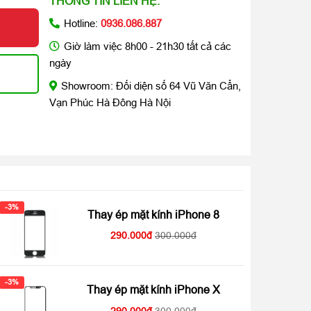
THÔNG TIN LIÊN HỆ:
Hotline:
0936.086.887
Giờ làm việc 8h00 - 21h30 tất cả các
ngày
Showroom: Đối diện số 64 Vũ Văn Cẩn,
Vạn Phúc Hà Đông Hà Nội
-3%
Thay ép mặt kính iPhone 8
290.000
300.000
-3%
Thay ép mặt kính iPhone X
290.000
300.000