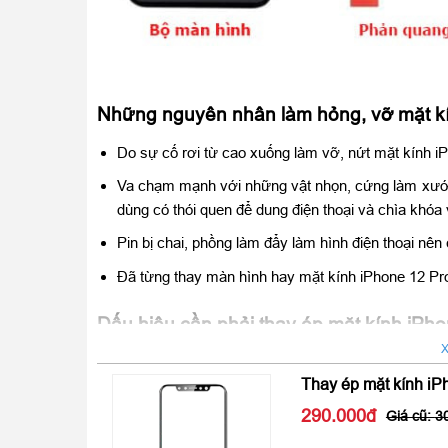
Những nguyên nhân làm hỏng, vỡ mặt k
Do sự cố rơi từ cao xuống làm vỡ, nứt mặt kính i
Va chạm mạnh với những vật nhọn, cứng làm xước 
dùng có thói quen để dung điện thoại và chìa khóa 
Pin bị chai, phồng làm đẩy làm hình điện thoại nên
Đã từng thay màn hình hay mặt kính iPhone 12 P
Dấu hiệu cần phải thay ép mặt kính iPh
X
Chiếc điện thoại iPhone 12 Pro của bạn bị vỡ mặt k
Thay ép mặt kính iP
thị bình thường tuy nhiên cảm ứng lại không sử dụ
đã quá cũ do sử dụng lâu ngày nên có nhiều vết xướ
290.000
3