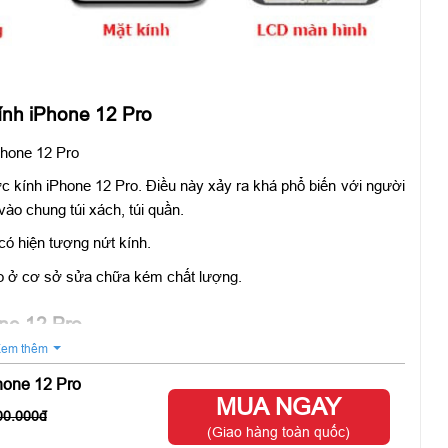
ính iPhone 12 Pro
Phone 12 Pro
kính iPhone 12 Pro. Điều này xảy ra khá phổ biến với người
vào chung túi xách, túi quần.
 có hiện tượng nứt kính.
ro ở cơ sở sửa chữa kém chất lượng.
one 12 Pro
em thêm
ính cảm ứng bên ngoài, nhưng khi bật nguồn lên máy vẫn hiển
hone 12 Pro
ng được hoặc chập chờn. Hay mặt kính iPhone 12 Pro của bạn
MUA NGAY
c, cấn làm ảnh hưởng tới thẩm mĩ của sản phẩm.
00.000
(Giao hàng toàn quốc)