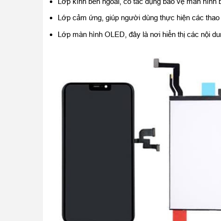
Lớp kính bên ngoài, có tác dụng bảo vệ màn hình b
Lớp cảm ứng, giúp người dùng thực hiện các thao 
Lớp màn hình OLED, đây là nơi hiển thị các nội du