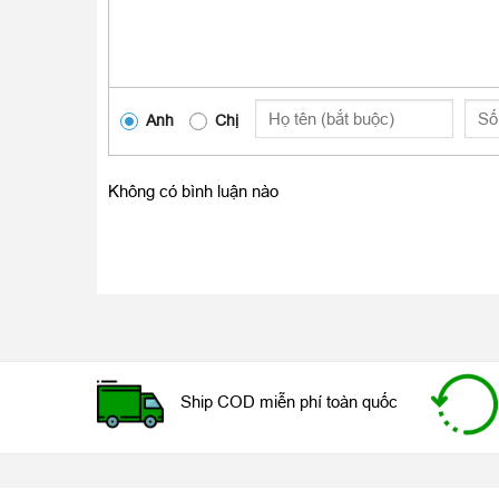
Anh
Chị
Không có bình luận nào
Khi gặp phải những vấn đề như trên, bạn không cần 
chất lượng, uy tín. HoangTrungmobile tự tin là cửa 
là cửa hàng có dịch vụ sửa chữa điện thoại chuyên ng
chế độ bảo hành lâu dài, uy tín.
Nên thay ép mặt kính iPhone 12 Pro loại 
Chất lượng của mặt kính iPhone 12 Pro là yếu tố hàng
Ship COD miễn phí toàn quốc
Mặt kính zin sẽ cho khả năng cảm ứng mượt mà, hìn
chuẩn zin cũng có độ chịu lực tốt hơn khi gặp những t
iPhone 12 Pro sẽ có 2 loại kính để người dùng có thể 