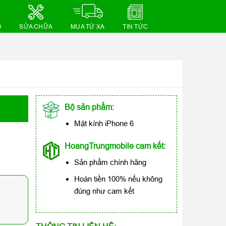
Ồ
SỬA CHỮA
MUA TỪ XA
TIN TỨC
Bộ sản phẩm:
Mặt kính iPhone 6
HoangTrungmobile cam kết:
Sản phẩm chính hãng
Hoàn tiền 100% nếu không
đúng như cam kết