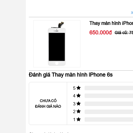
X
Thay màn hình iPho
650.000
7
Đánh giá Thay màn hình iPhone 6s
5
4
CHƯA CÓ
3
ĐÁNH GIÁ NÀO
2
1
Từ thế hệ iPhone X, Xs và Xs Max, màn hình Retina
tính tới thời điểm hiện tại là thế hệ iPhone 12 Seri