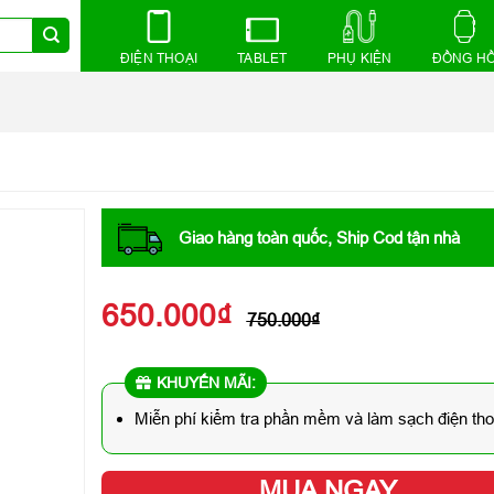
ĐIỆN THOẠI
TABLET
PHỤ KIỆN
ĐỒNG H
Giao hàng toàn quốc, Ship Cod tận nhà
650.000
₫
750.000
₫
KHUYẾN MÃI:
Miễn phí kiểm tra phần mềm và làm sạch điện tho
MUA NGAY