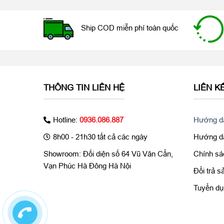
Ship COD miễn phí toàn quốc
THÔNG TIN LIÊN HỆ
LIÊN K
Hotline:
0936.086.887
Hướng dẫ
Trong quá trình sử dụng, nếu chiếc iPhone vô tình bị
màn hình. Nhưng bạn nên biết rằng, màn hình iPhone
8h00 - 21h30 tất cả các ngày
Hướng dẫ
một số trường hợp, bạn chỉ cần thay mặt kính hoặ
Showroom: Đối diện số 64 Vũ Văn Cẩn,
Chính sá
màn hình điện thoại. Củ thể như sau:
Vạn Phúc Hà Đông Hà Nội
Đổi trả 
Mặt kính iPhone bị nứt, màn hình điện thoại không h
Tuyển dụ
iPhone 6s bị hư hỏng nhiều nhất. Trong trường hợp nà
Mặt kính iPhone bị nứt nhưng cảm ứng vẫn sử dụng
cho thấy rằng chiếc điện thoại của bạn chỉ bị hỏng ph