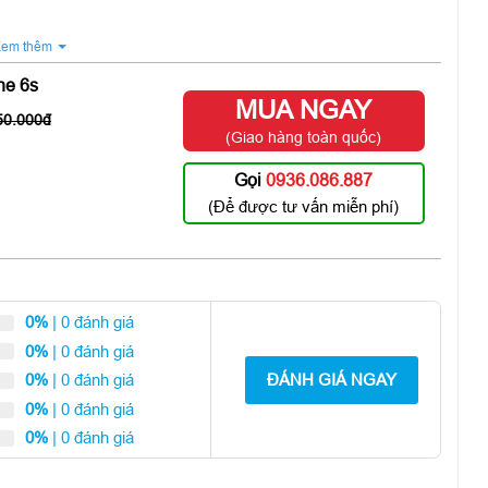
em thêm
ne 6s
MUA NGAY
50.000
(Giao hàng toàn quốc)
Gọi
0936.086.887
(Để được tư vấn miễn phí)
0%
| 0 đánh giá
0%
| 0 đánh giá
ĐÁNH GIÁ NGAY
0%
| 0 đánh giá
0%
| 0 đánh giá
0%
| 0 đánh giá
 đã được thay thế bằng màn hình Super Retina. Và mới nhất
es sử dụng màn hình Super Retina XDR. Hai công nghệ màn hình