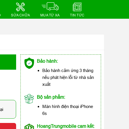
Ồ
SỬA CHỮA
MUA TỪ XA
TIN TỨC
Bảo hành:
Bảo hành cảm ứng 3 tháng
nếu phát hiện lỗi từ nhà sản
xuất
Bộ sản phẩm:
Màn hình điện thoại iPhone
ại
6s
HoangTrungmobile cam kết: