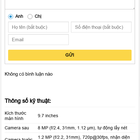
nhìn rộng, đặc biệt là màu sắc vẫn rất tươi tắn tự nhiên.
Anh
Chị
GỬI
Không có bình luận nào
Màu sắc trên màn hình tươi sáng, hiển thị sắc nét, thích hợp để
Thông số kỹ thuật:
đọc báo, xem phim cũng như phục vụ những tính năng giải trí
Kích thước
khác của người dùng. Mọi trải nhiệm làm việc hay chơi game
9.7 inches
màn hình
trên chiếc iPad Gen 6 đều cực kì thích.
Camera sau
8 MP (f/2.4, 31mm, 1.12 µm), tự động lấy nét
Hiệu năng vượt trội với chip A10 Fusion
1.2 MP (f/2.2, 31mm), 720p@30fps, nhận diện
Camera trước