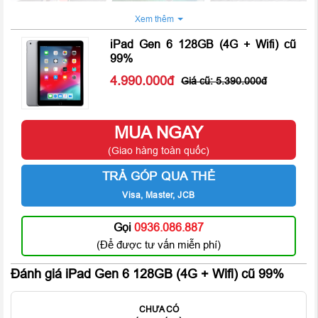
Xem thêm
iPad Gen 6 128GB (4G + Wifi) cũ
99%
4.990.000
5.390.000
iPad Gen 6 128GB 4G + Wifi cũ 99% sở hữu thiết kế kim loại
nguyên khối sang trọng, các chi tiết được là rất tỉ mỉ và trau
truốt. Máy cho cảm giác cầm nắm thoải mái nhờ các góc cạnh
MUA NGAY
được bo cong mềm mại cùng với mặt lưng được làm cong để
(Giao hàng toàn quốc)
hạn chế bị cấn tay khi cầm.
TRẢ GÓP QUA THẺ
Visa, Master, JCB
Gọi
0936.086.887
(Để được tư vấn miễn phí)
Đánh giá iPad Gen 6 128GB (4G + Wifi) cũ 99%
CHƯA CÓ