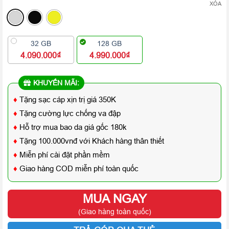
XÓA
32 GB
128 GB
4.090.000₫
4.990.000₫
KHUYẾN MÃI:
♦
Tặng sạc cáp xịn trị giá 350K
♦
Tặng cường lực chống va đập
♦
Hỗ trợ mua bao da giá gốc 180k
♦
Tặng 100.000vnđ với Khách hàng thân thiết
♦
Miễn phí cài đặt phần mềm
♦
Giao hàng COD miễn phí toàn quốc
MUA NGAY
(Giao hàng toàn quốc)