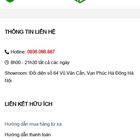
Camera chất lượng, sắc nét
iPad Gen 6 128GB 4G + Wifi cũ 99% sở hữu camera độ phân
THÔNG TIN LIÊN HỆ
giải 8 MP, khẩu độ F/2.4, có lấy nét tự động và chống rung điện
tử mang lại cho bạn những bức ảnh với chi tiết sắc nét, ít bị
nhòe khi rung tay.
Hotline:
0936.086.887
8h00 - 21h30 tất cả các ngày
Showroom: Đối diện số 64 Vũ Văn Cẩn, Vạn Phúc Hà Đông Hà
Nội
LIÊN KẾT HỮU ÍCH
Hướng dẫn mua hàng từ xa
Hướng dẫn thanh toán