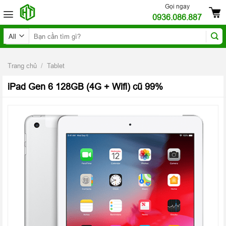
Skip
Gọi ngay
0936.086.887
to
content
Tìm
kiếm:
Trang chủ
/
Tablet
iPad Gen 6 128GB (4G + Wifi) cũ 99%