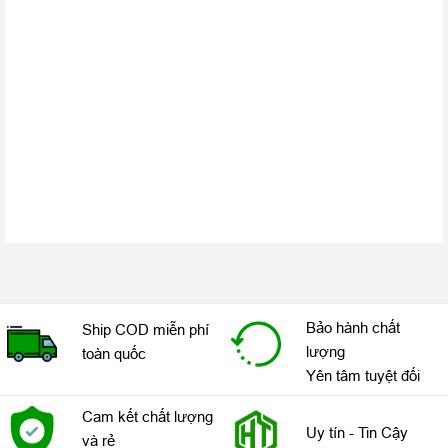
Đặc biệt iPad 9.7 inch 2018 cũng được cung cấp đầy đủ các
công cụ AR cần thiết để người dùng, đặc biệt là học sinh, sinh
viên có thể thỏa sức sáng tạo với công công cụ đắc lực này.
Bảo hành chất
Ship COD miễn phí
lượng
toàn quốc
Yên tâm tuyệt đối
Cam kết chất lượng
Uy tín - Tin Cậy
và rẻ