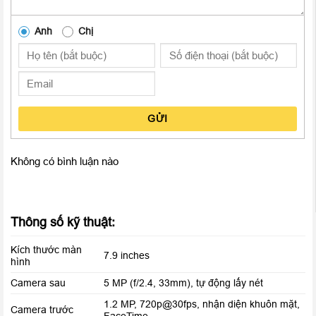
camera chính 5MP với độ phân giải 2592 x 1944 pixels và
camera phụ 1.2 MP
Anh
Chị
GỬI
Không có bình luận nào
Thông số kỹ thuật:
Kích thước màn
7.9 inches
hình
Camera iSight được trang bị cảm biến quang học CMOS BSI,
Camera sau
5 MP (f/2.4, 33mm), tự động lấy nét
hệ thống 5 thấu kính, khẩu độ f/2.4 iPad Mini 2 đảm bảo mang
1.2 MP, 720p@30fps, nhận diện khuôn mặt,
đến chất lượng hình ảnh cực tốt ở mọi khung hình đến những
Camera trước