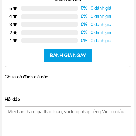
0%
| 0 đánh giá
5
0%
| 0 đánh giá
4
0%
| 0 đánh giá
3
0%
| 0 đánh giá
2
0%
| 0 đánh giá
1
So với phiên bản iPad Mini thế hệ tiền nhiệm, iPad Mini 2 32GB
Wifi cũ 99% sở hữu chip Apple A7 đi cùng chip đồ họa
ĐÁNH GIÁ NGAY
PowerVR G6430 cho tốc độ CPU nhanh hơn 4 lần và hiệu suất
đồ họa mạnh hơn gấp 8 lần. Ram của iPad Mini 2 đã được
nâng cấp lên thành 1GB chứ không phải 512 MB như trước.
Chưa có đánh giá nào.
Thông số này cho phép thiết bị vận hành cực kì mượt mà, ngay
cả những ứng dụng cần tác vụ đồ họa cao cũng không thể làm
khó iPad Mini 2. Sức mạnh này cũng giúp người dùng thỏa mái
Hỏi đáp
vận hành cùng lúc nhiều ứng chất lượng cao mà không bao giờ
xảy ra hiện tượng lag, giật như các thiết bị cùng phân khúc.
Camera iSight 5MP chất lượng cao
iPad Mini 2 32GB Wifi cũ 99% sở hữu bộ đôi camera bao gồm