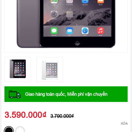
Giao hàng toàn quốc, Miễn phí vận chuyển
3.590.000
₫
3.790.000
₫
XÓA