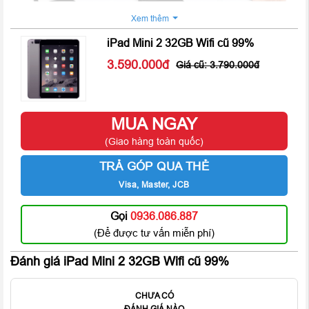
Xem thêm
iPad Mini 2 32GB Wifi cũ 99%
3.590.000
3.790.000
iPad Mini 2 sở hữu màn hình Retina kích thước 7.9 inch với độ
phân giải 2048 x 1536 pixels cùng mật độ điểm ảnh lên tới 324
ppi, cho khả năng tương phản cao, hình ảnh sống động, sắc nét
MUA NGAY
và hiển thị cực kì xuất sắc trong môi trường ánh sáng. Với độ
(Giao hàng toàn quốc)
phân giải vượt trội so với chiếc TV HD tiên tiến trên thị trường,
TRẢ GÓP QUA THẺ
iPad Mini 2 như một bức tranh tuyệt đẹp, cho người dùng cảm
nhận hình ảnh chân thực hơ bao giờ hết.
Visa, Master, JCB
Hiệu năng vượt trội với con chip Apple A7 64 bit
Gọi
0936.086.887
(Để được tư vấn miễn phí)
Đánh giá iPad Mini 2 32GB Wifi cũ 99%
CHƯA CÓ
ĐÁNH GIÁ NÀO