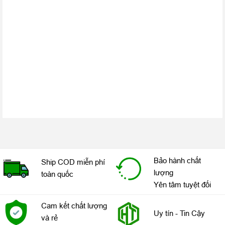
iPad Mini
là dòng sản phẩm của Apple luôn được nhiều người
dùng ưa thích, tin dùng và sản phẩm iPad Mini 2 32GB Wifi cũ
99% đã mang đến sự cải tiến mạnh mẽ, một luồng gió mới cho
dòng máy tính bảng của Apple. Chính vì vậy, hãy nhanh tay sở
hữu ngay cho mình một thiết bị với mức giá ưu đãi tại cửa hàng
HoangTrungmobile
, có địa chỉ tại
số 34, ngõ 117, Thái Hà, Đống
Đa, Hà Nội
.
HoangTrungmobile
tự tin là một trong những của
hàng chuyên cung cấp sản phẩm công nghệ cao và phụ kiện
công nghệ chính hãng với mức giá ưu đãi nhất trên thị trường,
đặc biệt khi mua hàng bạn còn được tặng thêm nhiều phần quà
có giá trị đặc biệt. Bạn có thể liên hệ với cửa
hàng
HoangTrungmobile
qua hotline: 0936.086.887 hoặc qua
website: Hoangtrungmobile.vn để được tư vấn miễn phí.
Bảo hành chất
Ship COD miễn phí
lượng
toàn quốc
Yên tâm tuyệt đối
Cam kết chất lượng
Uy tín - Tin Cậy
và rẻ