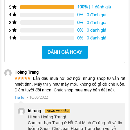
100%
| 1 đánh giá
5
0%
| 0 đánh giá
4
0%
| 0 đánh giá
3
0%
| 0 đánh giá
2
0%
| 0 đánh giá
1
ĐÁNH GIÁ NGAY
Hoàng Trang
Lần đầu mua hơi bỡ ngỡ, nhưng shop tư vấn rất
Được xếp
nhiệt tình. Máy thì y như máy mới, không có gì để chê luôn.
5
hạng
5
Điểm tuyệt đối nhen. Chúc shop mua may bán đắt nèk
sao
Trả lời
•
18/05/2022
Idtrung
QUẢN TRỊ VIÊN
Hi bạn Hoàng Trang!
Cảm ơn bạn Trang ở Hồ Chí Minh đã ủng hộ và tin
tưởng Shop, Chúc bạn Hoàng Trang luôn vui vẻ