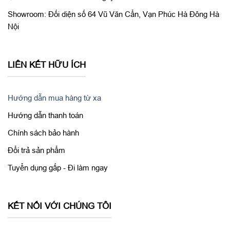
Showroom: Đối diện số 64 Vũ Văn Cẩn, Vạn Phúc Hà Đông Hà
Nội
LIÊN KẾT HỮU ÍCH
Hướng dẫn mua hàng từ xa
Camera TrueDepth ở mặt trước sẽ hỗ trợ nhận diện khuôn mặt
3D Face ID, chụp ảnh chân dung. Đồng thời với Animoji, iPad
Hướng dẫn thanh toán
Pro 11 inch 2020 cũ có thể giúp các bức ảnh, cuộc trò chuyện
Chính sách bảo hành
trở nên sinh động hơn.
Đổi trả sản phẩm
Tuyển dụng gấp - Đi làm ngay
KẾT NỐI VỚI CHÚNG TÔI