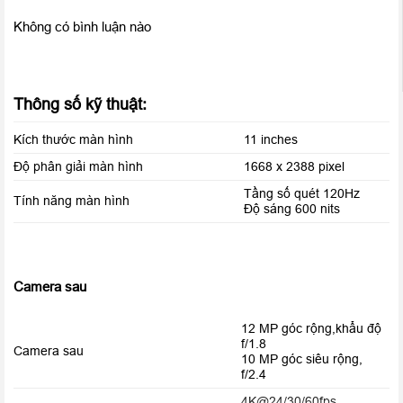
Không có bình luận nào
Chất lượng hiển thị trên iPad Pro 11 inch 2020 cũ là cực kỳ xuất
Thông số kỹ thuật:
sắc, dải màu rộng hiển thị chuẩn xác nhằm tối ưu cho việc
chỉnh sửa đồ họa chuyên nghiệp. Không những vậy, độ sáng
Kích thước màn hình
11 inches
cao 600 nit sẽ giúp bạn có thể sử dụng máy ngoài trời một cách
Độ phân giải màn hình
1668 x 2388 pixel
chân thực, dễ dàng.
Tầng số quét 120Hz
Tính năng màn hình
Độ sáng 600 nits
Camera sau
12 MP góc rộng,khẩu độ
f/1.8
Camera sau
10 MP góc siêu rộng,
f/2.4
4K@24/30/60fps