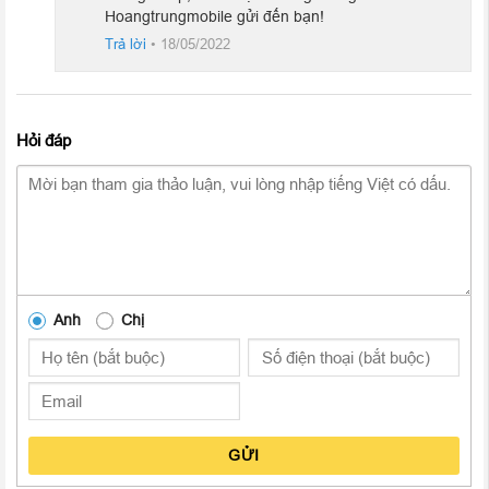
Hoangtrungmobile gửi đến bạn!
Trả lời
•
18/05/2022
Màn hình Liquid Retina sống động, chân thực
iPad Pro 11 inch 2020 Wifi 256GB cũ vẫn duy trì sử dụng màn
Hỏi đáp
hình Liquid Retina cùng các tính năng nổi bật hàng đầu như
ProMotion với tần số quét lên đến 120 Hz cùng công nghệ True
Tone, giúp cho iPad Pro trở thành một trong những thiết bị di
động sở hữu màn hình tốt nhất hiện nay.
Anh
Chị
GỬI