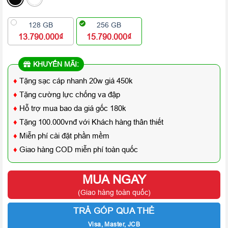
128 GB
256 GB
13.790.000₫
15.790.000₫
KHUYẾN MÃI:
♦
Tặng sạc cáp nhanh 20w giá 450k
♦
Tặng cường lực chống va đập
♦
Hỗ trợ mua bao da giá gốc 180k
♦
Tặng 100.000vnđ với Khách hàng thân thiết
♦
Miễn phí cài đặt phần mềm
♦
Giao hàng COD miễn phí toàn quốc
MUA NGAY
(Giao hàng toàn quốc)
TRẢ GÓP QUA THẺ
Visa, Master, JCB