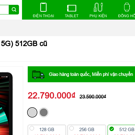
ĐIỆN THOẠI
TABLET
PHỤ KIỆN
ĐỒNG H
+ 5G) 512GB cũ
Giao hàng toàn quốc, Miễn phí vận chuyển
22.790.000
₫
23.590.000
₫
128 GB
256 GB
512 GB