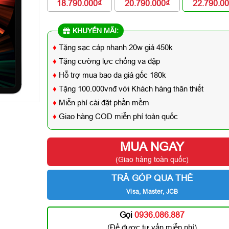
18.790.000₫
20.790.000₫
22.790.0
KHUYẾN MÃI:
♦
Tặng sạc cáp nhanh 20w giá 450k
♦
Tặng cường lực chống va đập
♦
Hỗ trợ mua bao da giá gốc 180k
♦
Tặng 100.000vnđ với Khách hàng thân thiết
♦
Miễn phí cài đặt phần mềm
♦
Giao hàng COD miễn phí toàn quốc
MUA NGAY
(Giao hàng toàn quốc)
TRẢ GÓP QUA THẺ
Visa, Master, JCB
Gọi
0936.086.887
(Để được tư vấn miễn phí)