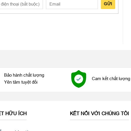
GỬI
bị lớp phủ chống bám vân tay và chống phản xạ, nâng cao trải
Bảo hành chất lượng
Cam kết chất lượng 
Yên tâm tuyệt đối
 cấu hình khủng với con chip Apple M1 được trang bị trên
h giá tích cực về hiệu năng vượt trội của bộ vi xử lý này.
ẾT HỮU ÍCH
KẾT NỐI VỚI CHÚNG TÔI