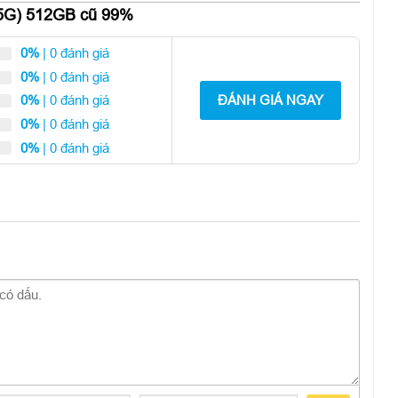
+ 5G) 512GB cũ 99%
g trọng tương tự như iPhone 12 series, cụm camera nằm trong
 màu sắc độc quyền,… bằng cách nào đó, các sản phẩm của
0%
| 0 đánh giá
0%
| 0 đánh giá
ĐÁNH GIÁ NGAY
0%
| 0 đánh giá
0%
| 0 đánh giá
0%
| 0 đánh giá