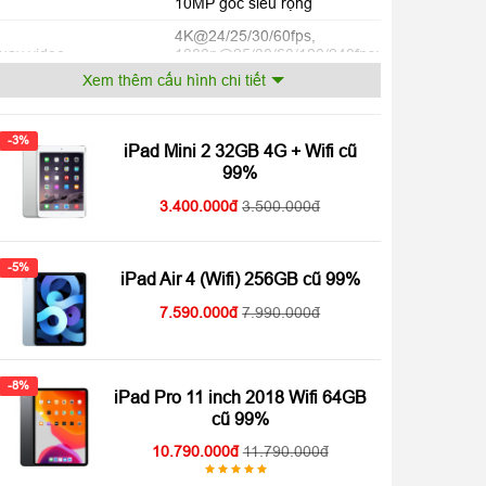
10MP góc siêu rộng
4K@24/25/30/60fps,
uay video
1080p@25/30/60/120/240fps;
Chống rung EIS
Xem thêm cấu hình chi tiết
-3%
iPad Mini 2 32GB 4G + Wifi cũ
12MP góc siêu rộng 122
99%
amera trước
độ
3.400.000
3.500.000
1080p@25/30/60fps,
uay video trước
Chống rung EIS
-5%
iPad Air 4 (Wifi) 256GB cũ 99%
7.590.000
7.990.000
hipset
Apple M1 8 nhân
oại CPU
8 nhân CPU
-8%
iPad Pro 11 inch 2018 Wifi 64GB
PU
8 nhân GPU
cũ 99%
10.790.000
11.790.000
Được