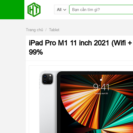
Skip
Tìm
to
kiếm:
content
Trang chủ
/
Tablet
iPad Pro M1 11 inch 2021 (Wifi 
99%