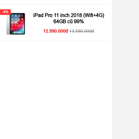
xếp hạng
4.92
5
sao
-4%
iPad Pro 11 inch 2018 (Wifi+4G)
64GB cũ 99%
12.990.000
13.590.000