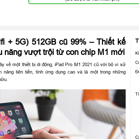
ifi + 5G) 512GB cũ 99% – Thiết kế
T
 năng vượt trội từ con chip M1 mới
K
C
y về một thiết bị di động, iPad Pro M1 2021 cũ với bộ vi xử
Đ
 năng tiên tiến, tính ứng dụng cao và là một trong những
hữu.
T
C