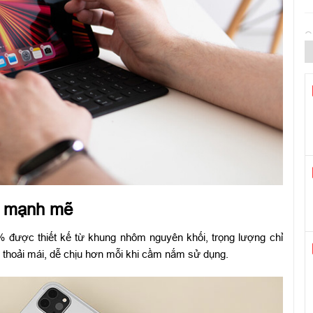
Q
C
Q
g, mạnh mẽ
C
 được thiết kế từ khung nhôm nguyên khối, trọng lượng chỉ
L
 thoải mái, dễ chịu hơn mỗi khi cầm nắm sử dụng.
G