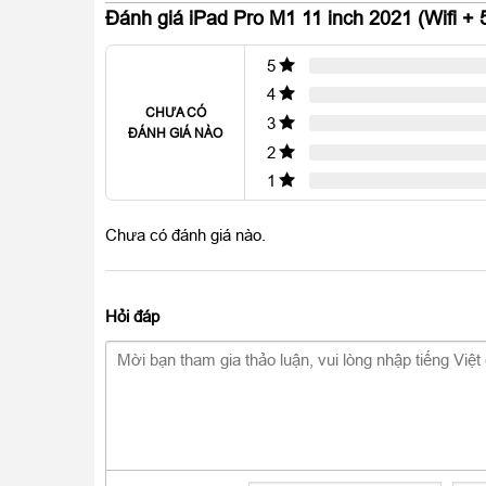
Đánh giá iPad Pro M1 11 inch 2021 (Wifi 
Được thiết kế nguyên khối liền lạc, vuông vức, san
mô-đun hình vuông quen thuộc kết hợp với những
5
Apple đều toát lên sự chú ý của mọi người tiêu dùng.
4
CHƯA CÓ
3
ĐÁNH GIÁ NÀO
2
1
Chưa có đánh giá nào.
Hỏi đáp