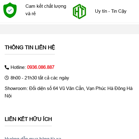
camera
xóa phông, Chụp đêm, Quay video slow motion
Cam kết chất lượng
Uy tín - Tin Cậy
Kiểu màn
và rẻ
Tai thỏ
hình
Tính năng
Hỗ trợ sạc không dây, Kết nối phụ kiện chơi game
đặc biệt
THÔNG TIN LIÊN HỆ
Hotline:
0936.086.887
Đặc biệt, chip A13 Bionic còn được chế tạo với khả năng học
8h00 - 21h30 tất cả các ngày
hỏi từ người dùng, với NPU nhanh hơn để phân tích hình ảnh
Showroom: Đối diện số 64 Vũ Văn Cẩn, Vạn Phúc Hà Đông Hà
cùng video thời gian thực và cung cấp hơn 1 nghìn tỉ hoạt động
Nội
trên giây. A13 Bionic sẽ kết hợp hoàn hảo với hệ điều hành iOS
13, tạo thành nền tảng giúp thiết bị học hỏi tốt nhất trong thị
trường smartphone.
LIÊN KẾT HỮU ÍCH
Hướng dẫn mua hàng từ xa