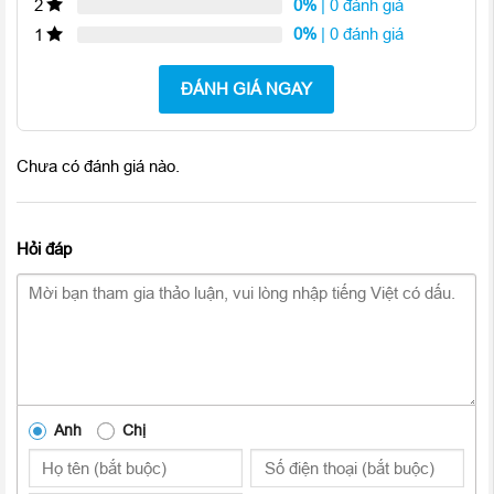
0%
| 0 đánh giá
2
0%
| 0 đánh giá
1
ĐÁNH GIÁ NGAY
Chưa có đánh giá nào.
Hỏi đáp
iPhone 6 Plus sở hữu vi xử lý A8 hoàn toàn mới, siêu mạnh
Anh
Chị
mẽ, siêu tiết kiệm
iPhone 6 Plus 16GB
cũ 99%
được trang bị bộ vi xử lý A8 với