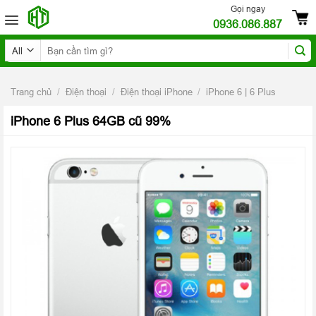
Skip
Gọi ngay
0936.086.887
to
content
Tìm
kiếm:
Trang chủ
/
Điện thoại
/
Điện thoại iPhone
/
iPhone 6 | 6 Plus
iPhone 6 Plus 64GB cũ 99%