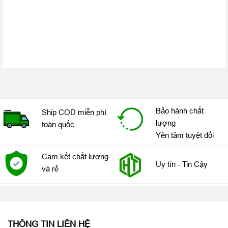
Bảo mật và hơn thế nữa ngay trên đầu ngón tay của bạn
Bước đột phá trong công nghệ cảm ứng cho phép bạn truy cập
vào chiếc
iPhone 6 Plus 64GB
cũ 99%
của mình một cách an
toàn với mật khẩu an toàn nhất là dấu vân tay. Ngoài tính năng
bảo mật, bạn cũng có thể sử dụng nó để mua hàng từ iTunes,
iBooks, và App Store mà không cần phải mất công nhập mật
khẩu.
Bảo hành chất
Ship COD miễn phí
lượng
toàn quốc
Yên tâm tuyệt đối
Cam kết chất lượng
Uy tín - Tin Cậy
và rẻ
THÔNG TIN LIÊN HỆ