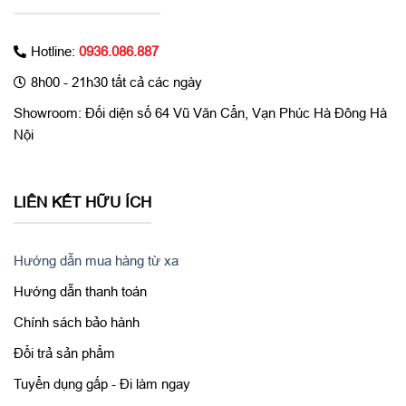
Hotline:
0936.086.887
8h00 - 21h30 tất cả các ngày
Showroom: Đối diện số 64 Vũ Văn Cẩn, Vạn Phúc Hà Đông Hà
Nội
Hệ điều hành phong phú và tuyệt vời nhất từ trước đến nay
Đi cùng với sự xuất hiện của
iPhone 6 Plus 16GB
cũ 99%
là hệ
LIÊN KẾT HỮU ÍCH
điều hành mới iOS 8. Không làm bạn phải thất vọng, iOS 8 là hệ
điều hành di động tiên tiến nhất thế giới với khả năng xử lý đáng
kinh ngạc và nhiều tính năng mới được thiết kế để tận dụng tối
Hướng dẫn mua hàng từ xa
đa màn hình lớn. iOS 8 có nhiều tính năng và ứng dụng đang
chờ bạn khám phá.
Hướng dẫn thanh toán
Chính sách bảo hành
Đổi trả sản phẩm
Tuyển dụng gấp - Đi làm ngay