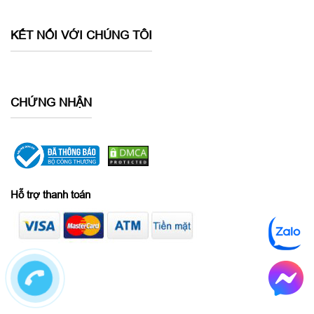
KẾT NỐI VỚI CHÚNG TÔI
CHỨNG NHẬN
Hỗ trợ thanh toán
iPhone 6 Plus có thời lượng pin siêu dài
iPhone 6 Plus 64GB
cũ 99%
có thời lượng pin vô cùng ấn
tượng với sau một lần sạc, bạn sẽ có thời gian chờ lên đến 16