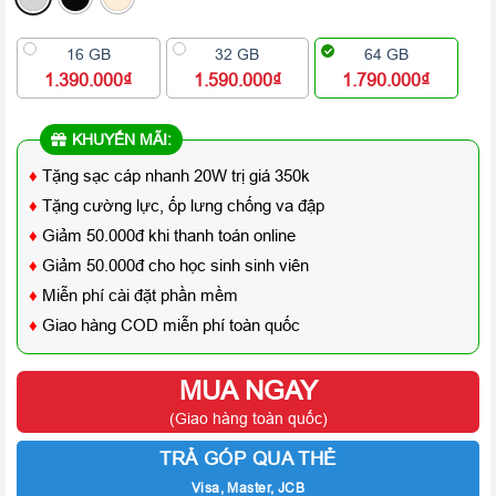
16 GB
32 GB
64 GB
1.390.000₫
1.590.000₫
1.790.000₫
KHUYẾN MÃI:
♦
Tặng sạc cáp nhanh 20W trị giá 350k
♦
Tặng cường lực, ốp lưng chống va đập
♦
Giảm 50.000đ khi thanh toán online
♦
Giảm 50.000đ cho học sinh sinh viên
♦
Miễn phí cài đặt phần mềm
♦
Giao hàng COD miễn phí toàn quốc
MUA NGAY
(Giao hàng toàn quốc)
TRẢ GÓP QUA THẺ
Visa, Master, JCB