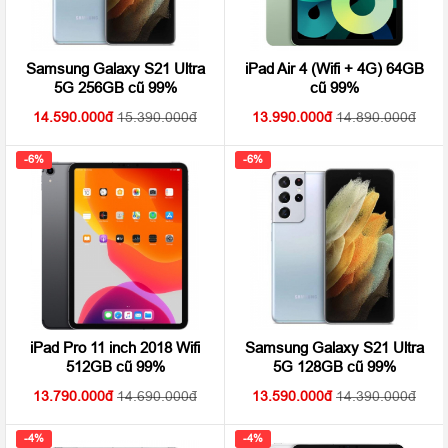
Samsung Galaxy S21 Ultra
iPad Air 4 (Wifi + 4G) 64GB
5G 256GB cũ 99%
cũ 99%
14.590.000
15.390.000
13.990.000
14.890.000
-6%
-6%
iPad Pro 11 inch 2018 Wifi
Samsung Galaxy S21 Ultra
512GB cũ 99%
5G 128GB cũ 99%
13.790.000
14.690.000
13.590.000
14.390.000
-4%
-4%