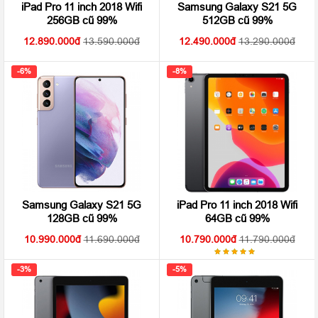
iPad Pro 11 inch 2018 Wifi
Samsung Galaxy S21 5G
256GB cũ 99%
512GB cũ 99%
12.890.000
13.590.000
12.490.000
13.290.000
-6%
-8%
Samsung Galaxy S21 5G
iPad Pro 11 inch 2018 Wifi
128GB cũ 99%
64GB cũ 99%
10.990.000
11.690.000
10.790.000
11.790.000
Được
xếp hạng
-3%
-5%
4.92
5
sao