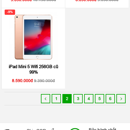
-9%
iPad Mini 5 Wifi 256GB cũ
99%
8.590.000
9.390.000
1
2
3
4
5
6
Bảo hành chất