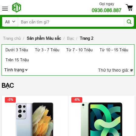
Skip
Gọi ngay
0936.086.887
to
content
Tìm
kiếm:
Trang chủ
/
Sản phẩm Màu sắc
/
Bạc
/
Trang 2
Dưới 3 Triệu
Từ 3 - 7 Triệu
Từ 7 - 10 Triệu
Từ 10 - 15 Triệu
Trên 15 Triệu
Tình trạng
BẠC
-5%
-6%