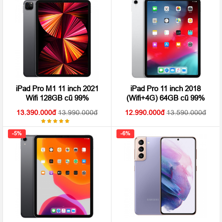
iPad Pro M1 11 inch 2021
iPad Pro 11 inch 2018
Wifi 128GB cũ 99%
(Wifi+4G) 64GB cũ 99%
13.390.000
13.990.000
12.990.000
13.590.000
Được
xếp hạng
-5%
-6%
5.00
5
sao