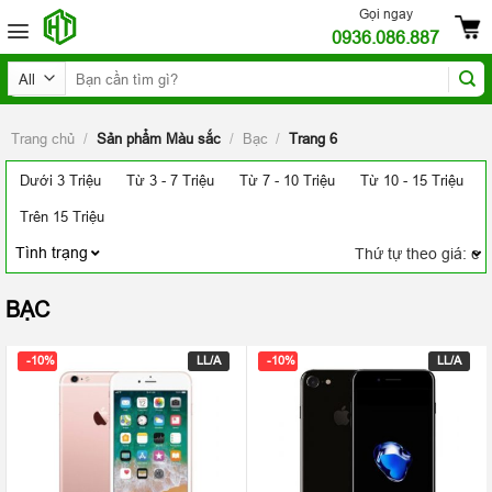
Skip
Gọi ngay
0936.086.887
to
content
Tìm
kiếm:
Trang chủ
/
Sản phẩm Màu sắc
/
Bạc
/
Trang 6
Dưới 3 Triệu
Từ 3 - 7 Triệu
Từ 7 - 10 Triệu
Từ 10 - 15 Triệu
Trên 15 Triệu
Tình trạng
BẠC
-10%
LL/A
-10%
LL/A