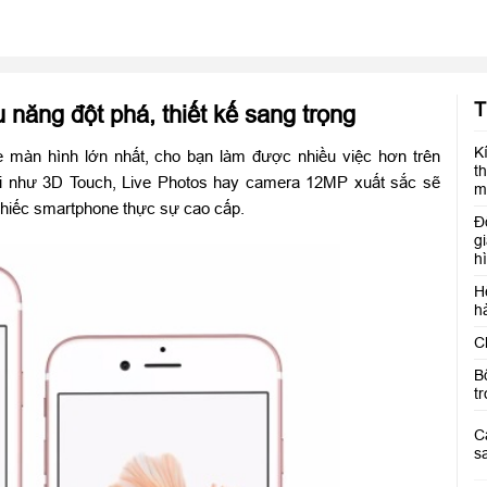
T
năng đột phá, thiết kế sang trọng
K
e màn hình lớn nhất, cho bạn làm được nhiều việc hơn trên
t
ới như 3D Touch, Live Photos hay camera 12MP xuất sắc sẽ
m
chiếc smartphone thực sự cao cấp.
Đ
g
h
H
h
C
B
t
C
s