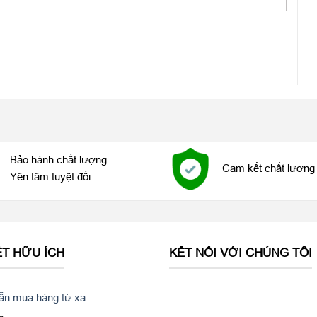
ng học
ng
iPhone 6s Plus
còn làm tốt hơn rất nhiều. Độ phân giải giờ
ính năng ổn định hình ảnh quang học OIS, camera iPhone 6s
ét, hình ảnh chi tiết. Không chỉ chụp ảnh xuất sắc, giờ đây
Bảo hành chất lượng
 lần độ phân giải của video Full HD 1080p trước đây. Cả chụp
Cam kết chất lượng 
Yên tâm tuyệt đối
 nhiều điều trên camera
iPhone 6s Plus 32GB cũ 99%
.
ẾT HỮU ÍCH
KẾT NỐI VỚI CHÚNG TÔI
n mua hàng từ xa