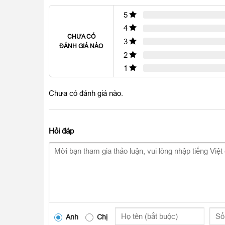
5
4
CHƯA CÓ
3
ĐÁNH GIÁ NÀO
2
1
Chưa có đánh giá nào.
Hỏi đáp
Anh
Chị