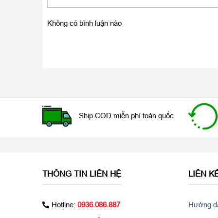
Không có bình luận nào
Camera cảm biến 12MP chống rung qua
Camera trên
iPhone 6 Plus cũ
đã rất tuyệt vời, như
đây được nâng lên từ 8MP lên 12MP kết hợp thêm t
Plus cho khả năng chụp ảnh rất chuyên nghiệp, sắc n
iPhone 6s Plus còn có thể quay được video 4K, gấp 4
Ship COD miễn phí toàn quốc
ảnh và quay phim đều tuyệt vời, bạn sẽ làm được rất
THÔNG TIN LIÊN HỆ
LIÊN K
Hotline:
0936.086.887
Hướng dẫ