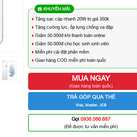
KHUYẾN MÃI:
♦
Tặng sạc cáp nhanh 20W trị giá 350k
♦
Tặng cường lực, ốp lưng chống va đập
♦
Giảm 50.000đ khi thanh toán online
♦
Giảm 50.000đ cho học sinh sinh viên
♦
Miễn phí cài đặt phần mềm
♦
Giao hàng COD miễn phí toàn quốc
MUA NGAY
(Giao hàng toàn quốc)
TRẢ GÓP QUA THẺ
Visa, Master, JCB
Gọi
0936.086.887
(Để được tư vấn miễn phí)