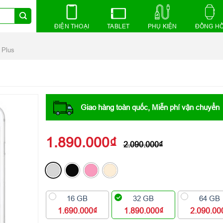
ĐIỆN THOẠI
TABLET
PHỤ KIỆN
ĐỒNG H
 Plus
Giao hàng toàn quốc, Miễn phí vận chuyển
1.890.000
₫
2.090.000
₫
16 GB
32 GB
64 GB
1.690.000₫
1.890.000₫
2.090.00