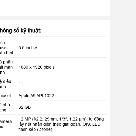
hông số kỹ thuật:
ích
hước
5.5 inches
àn hình
ộ phân
iải màn
1080 x 1920 pixels
ình
ệ điều
11
ành
hipset
Apple A9 APL1022
ộ nhớ
32 GB
rong
12 MP (f/2.2, 29mm, 1/3″, 1.22 µm), tự động
amera
lấy nét nhận diện theo giai đoạn, OIS, LED
au
flash kép (2 tone)