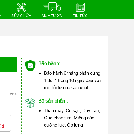
Ồ
SỬA CHỮA
MUA TỪ XA
TIN TỨC
Bảo hành:
Bảo hành 6 tháng phần cứng,
1 đổi 1 trong 10 ngày đầu với
mọi lỗi từ nhà sản xuất
XÓA
Bộ sản phẩm:
Thân máy, Củ sạc, Dây cáp,
Que chọc sim, Miếng dán
cường lực, Ốp lưng
0₫