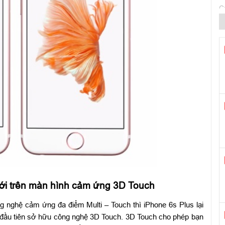
C
t
P
L
G
K
t
T
l
Q
v
T
K
t
mới trên màn hình cảm ứng 3D Touch
W
 nghệ cảm ứng đa điểm Multi – Touch thì iPhone 6s Plus lại
B
 đầu tiên sở hữu công nghệ 3D Touch. 3D Touch cho phép bạn
G