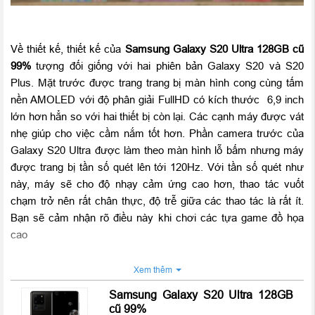
Về thiết kế, thiết kế của
Samsung Galaxy S20 Ultra 128GB cũ
99%
tượng đối giống với hai phiên bản Galaxy S20 và S20
Plus. Mặt trước được trang trang bị màn hình cong cùng tấm
nền AMOLED với độ phân giải FullHD có kích thước 6,9 inch
lớn hơn hẳn so với hai thiết bị còn lại. Các cạnh máy được vát
nhẹ giúp cho việc cầm nắm tốt hơn. Phần camera trước của
Galaxy S20 Ultra được làm theo màn hình lỗ bấm nhưng máy
được trang bị tần số quét lên tới 120Hz. Với tần số quét như
này, máy sẽ cho độ nhạy cảm ứng cao hơn, thao tác vuốt
chạm trở nên rất chân thực, độ trễ giữa các thao tác là rất ít.
Bạn sẽ cảm nhận rõ điều này khi chơi các tựa game đồ họa
cao
Mặt sau của
Samsung Galaxy S20 Ultra 128GB cũ 99%
được
Xem thêm
làm bằng kính sang trọng. Máy cũng được trang bị công nghệ
Samsung Galaxy S20 Ultra 128GB
cảm biến vân tay âm màn hình giúp thao tác trở nên dễ dàng
cũ 99%