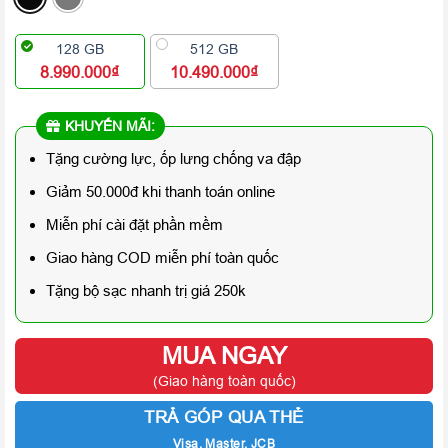
128 GB
512 GB
8.990.000₫
10.490.000₫
KHUYẾN MÃI:
Tặng cường lực, ốp lưng chống va đập
Giảm 50.000đ khi thanh toán online
Miễn phí cài đặt phần mềm
Giao hàng COD miễn phí toàn quốc
Tặng bộ sạc nhanh trị giá 250k
MUA NGAY
(Giao hàng toàn quốc)
TRẢ GÓP QUA THẺ
Visa, Master, JCB