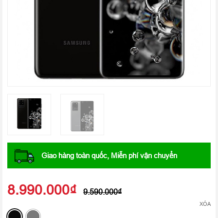
Giao hàng toàn quốc, Miễn phí vận chuyển
8.990.000
₫
9.590.000
₫
XÓA