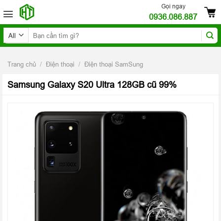
Skip
Gọi ngay
0936.086.887
to
content
Tìm
kiếm:
Trang chủ
/
Điện thoại
/
Điện thoại SamSung
Samsung Galaxy S20 Ultra 128GB cũ 99%