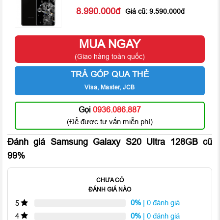
hơn. Ngoài ra,
Galaxy S20 Ultra
chỉ giữ lại cổng USB Type – C
8.990.000
9.590.000
và cụm loa ngoài của máy, cụm tăng giảm âm lượng và phím
trợ lý ảo Bixbt được thiết kế đặt sang bên tay phải thay vì bên
trái như trên Galaxy Note 10. Máy bị loại bỏ jack tai nghe
MUA NGAY
3.5mm.
(Giao hàng toàn quốc)
Samsung Galaxy S20 Ultra với sự nổi bật đến từ phần Camera
TRẢ GÓP QUA THẺ
chuyên nghiệp
Visa, Master, JCB
Gọi
0936.086.887
(Để được tư vấn miễn phí)
Đánh giá Samsung Galaxy S20 Ultra 128GB cũ
99%
CHƯA CÓ
ĐÁNH GIÁ NÀO
0%
| 0 đánh giá
5
0%
| 0 đánh giá
4