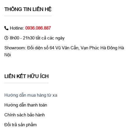
Wi-Fi 802.11 a/b/g/n/ac/ax, dual-band, Wi-Fi Direct,
Wi-Fi
hotspot
THÔNG TIN LIÊN HỆ
Bluetooth
5.0, A2DP, LE, aptX
GPS
A-GPS, GLONASS, BDS, GALILEO
Hotline:
0936.086.887
Kiểu màn
Đục lỗ (Nốt ruồi)
hình
8h00 - 21h30 tất cả các ngày
Tính năng
Chụp góc rộng, Chụp xóa phông, Chụp Zoom xa,
Showroom: Đối diện số 64 Vũ Văn Cẩn, Vạn Phúc Hà Đông Hà
camera
Chống rung, Quay video 4K
Nội
Tính năng
Kháng nước, kháng bụi, Sạc không dây, Bảo mật vân
đặc biệt
tay
LIÊN KẾT HỮU ÍCH
Hướng dẫn mua hàng từ xa
Hướng dẫn thanh toán
Chính sách bảo hành
Đổi trả sản phẩm