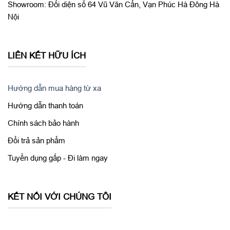
Showroom: Đối diện số 64 Vũ Văn Cẩn, Vạn Phúc Hà Đông Hà
chip khác nhau cho các hoạt động khác nhau. Nhờ vậy,
Apple
Nội
Watch Series 4 GPS 44mm cũ 99%
có hiệu năng mạnh gấp đôi
so với thế hệ trước, mở ứng dụng nhanh hơn mượt mà hơn,
phản hồi nhạy hơn và không xuất hiện hiện tượng giật lag khi
sử dụng.
LIÊN KẾT HỮU ÍCH
Hướng dẫn mua hàng từ xa
Hướng dẫn thanh toán
Chính sách bảo hành
Đổi trả sản phẩm
Tuyển dụng gấp - Đi làm ngay
KẾT NỐI VỚI CHÚNG TÔI