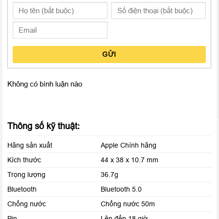
Màn hình LTPO OLED 1.57 inches hiển thị sắc nét
Apple Watch Series 4 GPS 44mm cũ 99%
có màn hình lớn nhất
GỬI
từ trước tới nay tích hợp thêm công nghệ hiển thị mới LTPO
OLED có độ phân giải 394 x 324 pixels cho khả năng tiết kiệm
điện năng hơn đáng kể so với thế hệ trước, bạn hoàn toàn có
Không có bình luận nào
thể thoải mái sử dụng trong suốt một ngày dài chỉ sau một lần
sạc.
Thông số kỹ thuật:
Hãng sản xuất
Apple Chính hãng
Kích thước
44 x 38 x 10.7 mm
Trọng lượng
36.7g
Bluetooth
Bluetooth 5.0
Chống nước
Chống nước 50m
Pin
Lên đến 18 giờ