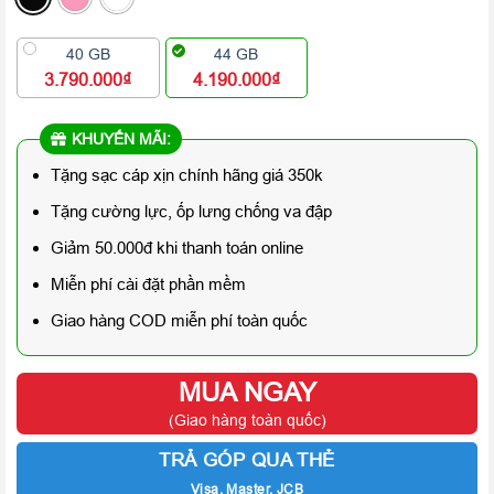
40 GB
44 GB
3.790.000₫
4.190.000₫
KHUYẾN MÃI:
Tặng sạc cáp xịn chính hãng giá 350k
Tặng cường lực, ốp lưng chống va đập
Giảm 50.000đ khi thanh toán online
Miễn phí cài đặt phần mềm
Giao hàng COD miễn phí toàn quốc
MUA NGAY
(Giao hàng toàn quốc)
TRẢ GÓP QUA THẺ
Visa, Master, JCB