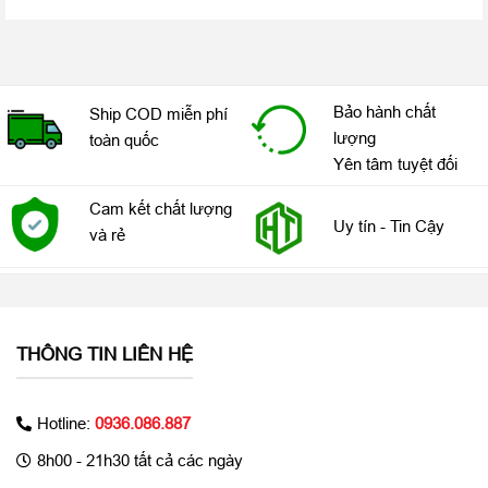
Bảo hành chất
Ship COD miễn phí
lượng
toàn quốc
Yên tâm tuyệt đối
Cam kết chất lượng
Uy tín - Tin Cậy
và rẻ
Tốc độ xử lí nhanh gấp đôi với vi xử lí S4 mới nhất
THÔNG TIN LIÊN HỆ
Apple Watch Series 4 GPS 44mm
được tích hợp chip S4 lõi
kép 64 bit thế hệ mới nhất. Apple S4 không đơn thuần chỉ là một
bộ vi xử lí, nó thực sự là một hệ thống đóng gói hoàn chỉnh.
Hotline:
0936.086.887
Nghĩa là chỉ trong một phạm vi kiến trúc rất nhỏ, Apple đã thiết
8h00 - 21h30 tất cả các ngày
kế tất cả thành phần vào trong đó thay vì việc sử dụng các con