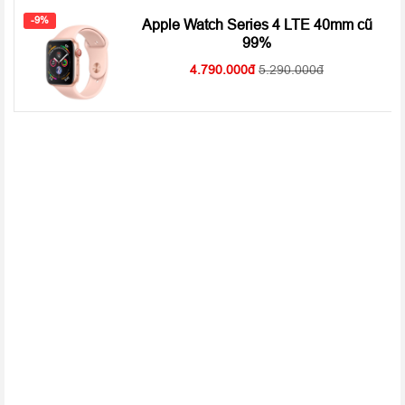
-9%
Apple Watch Series 4 LTE 40mm cũ
99%
4.790.000
5.290.000
Digital Crown – Cách thức tương tác thông minh với Apple
Watch Series 4
Là thành phần quan trọng giúp người dùng trực tiếp tương tác
với
Apple Watch Series 4
, Digital Crown trên đồng hồ
Apple
Watch Series 4 GPS 44mm
đã được nâng cấp về thiết kế, hệ
thống phản hồi. Vòng quay Digital Crown trên
Apple Watch
Series 4 GPS 44mm
có cơ chế rung phản hồi mới Haptic
Engine để phản hồi tương tác nhạy hơn, hoàn toàn tự nhiên khi
bạn nhấn hay cuộn. Digital Crown cho phép bạn điều hướng
một cách dễ dàng và chính xác mà không cần cản trở đến
không gian hiển thị trên màn hình.