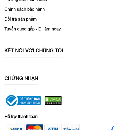
Chính sách bảo hành
Đổi trả sản phẩm
Tuyển dụng gấp - Đi làm ngay
KẾT NỐI VỚI CHÚNG TÔI
Dung lượng pin iPhone 12 lớn cùng công nghệ sạc nhanh 20W
Điện thoại
iPhone 12 128GB cũ 99%
đã được Apple nâng cấp
đáng kể về dung lượng pin so với phiên bản iPhone 11 tiền
CHỨNG NHẬN
nhiệm. Cụ thể, máy mang tới cho người dùng hơn 17 giờ xem
video trực tuyến hoặc 65 giờ nghe nhạc liên tục.
Hỗ trợ thanh toán