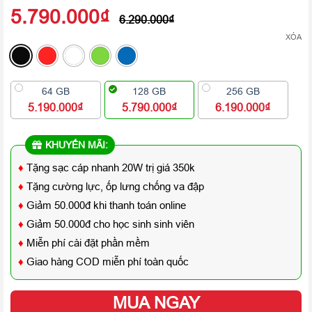
5.790.000
₫
6.290.000
₫
XÓA
64 GB
128 GB
256 GB
5.190.000₫
5.790.000₫
6.190.000₫
KHUYẾN MÃI:
♦
Tặng sạc cáp nhanh 20W trị giá 350k
♦
Tặng cường lực, ốp lưng chống va đập
♦
Giảm 50.000đ khi thanh toán online
♦
Giảm 50.000đ cho học sinh sinh viên
♦
Miễn phí cài đặt phần mềm
♦
Giao hàng COD miễn phí toàn quốc
MUA NGAY