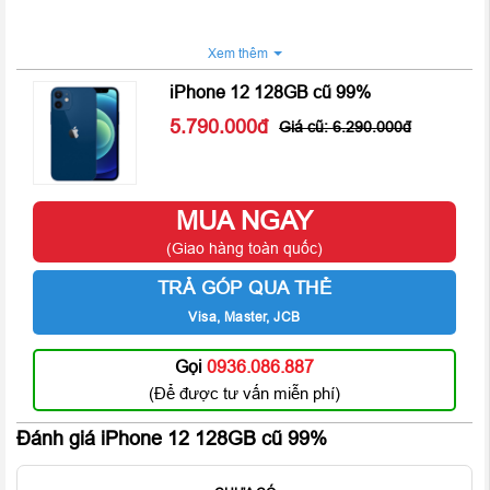
Xem thêm
iPhone 12 128GB cũ 99%
5.790.000
6.290.000
MUA NGAY
(Giao hàng toàn quốc)
TRẢ GÓP QUA THẺ
Visa, Master, JCB
Gọi
0936.086.887
(Để được tư vấn miễn phí)
Năm nay,
iPhone 12
vẫn được Apple giữ lại thiết kế notch “tai
thỏ” quen thuộc nhưng đã được tinh chỉnh lại với kích cỡ nhỏ
Đánh giá iPhone 12 128GB cũ 99%
gọn hơn nhằm tăng thêm tỷ lệ hiển thị trên màn hình. Màn hình
iPhone 12
có kích thước 6.1 inch với độ phân giải 2532 x