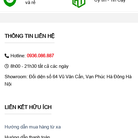
và rẻ
GPS
A-GPS, GLONASS, GALILEO, QZSS
Tính năng
Chống rung EIS, Chống rung OIS, Chụp HDR, Chụp
camera
xóa phông, Chụp đêm, Quay video slow motion
Tính năng
Hỗ trợ sạc không dây, Kết nối phụ kiện chơi game
THÔNG TIN LIÊN HỆ
đặc biệt
Hotline:
0936.086.887
8h00 - 21h30 tất cả các ngày
Showroom: Đối diện số 64 Vũ Văn Cẩn, Vạn Phúc Hà Đông Hà
Nội
LIÊN KẾT HỮU ÍCH
Hướng dẫn mua hàng từ xa
Hướng dẫn thanh toán