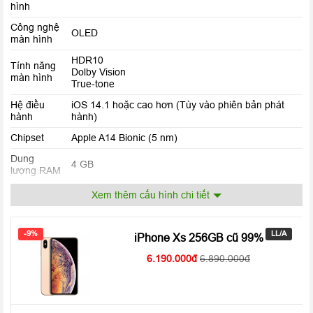
hình
Công nghệ
OLED
màn hình
HDR10
Tính năng
Dolby Vision
màn hình
True-tone
Hệ điều
iOS 14.1 hoặc cao hơn (Tùy vào phiên bản phát
hành
hành)
Chipset
Apple A14 Bionic (5 nm)
Dung
4 GB
lượng RAM
Bộ nhớ
Xem thêm cấu hình chi tiết
128 GB
trong
12 MP, f/1.6, 26mm (wide), 1.4µm, dual pixel PDAF,
Hệ thống camera đẳng cấp thách thức bóng tối
Camera
-9%
LL/A
OIS
iPhone Xs 256GB cũ 99%
sau
12 MP, f/2.4, 120˚, 13mm (ultrawide), 1/3.6″
6.190.000
6.890.000
Camera
12 MP, f/2.2, 23mm (wide), 1/3.6″
trước
SL 3D, (depth/biometrics sensor)
Li-Ion, sạc nhanh 20W, sạc không dây 15W, USB
Pin