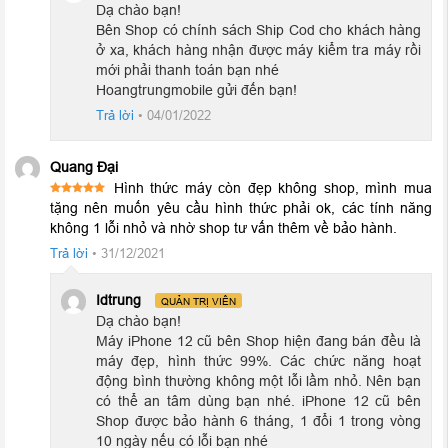
Dạ chào bạn!
Bên Shop có chính sách Ship Cod cho khách hàng
ở xa, khách hàng nhận được máy kiểm tra máy rồi
mới phải thanh toán bạn nhé
Hoangtrungmobile gửi đến bạn!
Trả lời
•
04/01/2022
Quang Đại
Hình thức máy còn đẹp không shop, mình mua
Được xếp
tặng nên muốn yêu cầu hình thức phải ok, các tính năng
5
hạng
5
không 1 lỗi nhỏ và nhờ shop tư vấn thêm về bảo hành.
sao
Trả lời
•
31/12/2021
Idtrung
QUẢN TRỊ VIÊN
Không những vậy, năm nay Apple đã trang bị cho thế hệ
iPhone
Dạ chào bạn!
12 Series
của mình công nghệ 5G cùng Wifi 6 mới nhất. Cung
Máy iPhone 12 cũ bên Shop hiện đang bán đều là
cấp khả năng truy cập, truyền tải nhanh tới chóng mặt. Giờ đây
máy đẹp, hình thức 99%. Các chức năng hoạt
những thước phim chất lượng cao hay các ứng dụng nặng bạn
động bình thường không một lỗi lầm nhỏ. Nên bạn
yêu thích sẽ được tải trong nháy mắt.
có thể an tâm dùng bạn nhé. iPhone 12 cũ bên
Shop được bảo hành 6 tháng, 1 đổi 1 trong vòng
10 ngày nếu có lỗi bạn nhé