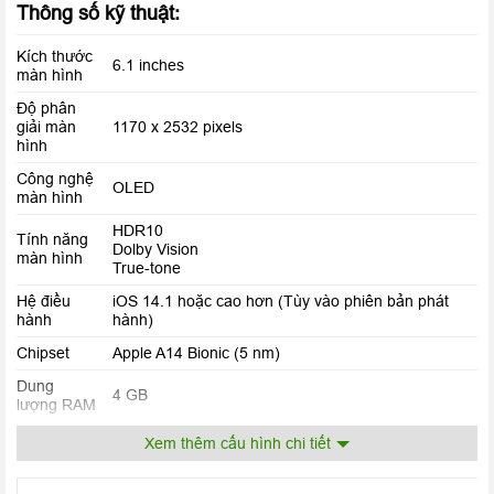
Thông số kỹ thuật:
Kích thước
6.1 inches
màn hình
Độ phân
giải màn
1170 x 2532 pixels
hình
Công nghệ
OLED
màn hình
HDR10
Tính năng
Dolby Vision
màn hình
True-tone
Hệ điều
iOS 14.1 hoặc cao hơn (Tùy vào phiên bản phát
hành
hành)
Chipset
Apple A14 Bionic (5 nm)
Ở phần notch mặt trước của
iPhone 12 64GB cũ 99%
có
Dung
4 GB
lượng RAM
camera selfie độ phân giải 12 MP tương tự như iPhone 11
Bộ nhớ
nhưng được trang bị thêm tính năng gyro-EIS và cảm biến đo
Xem thêm cấu hình chi tiết
64 GB
trong
chiều sâu sinh trắc học SL 3D hiện đại, mang đến cho người
12 MP, f/1.6, 26mm (wide), 1.4µm, dual pixel PDAF,
dùng những tấm ảnh sắc nét, chân thực và hoàn mĩ nhất.