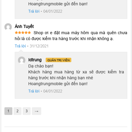
Hoangtrungmobile gửi đến bạn!
Trả lời
•
04/01/2022
Ánh Tuyết
Shop ơi e đặt mua máy hôm qua mà quên chưa
Được xếp
hỏi là có được kiểm tra hàng trước khi nhận không ạ.
5
hạng
5
sao
Trả lời
•
31/12/2021
Idtrung
QUẢN TRỊ VIÊN
Dạ chào bạn!
Khách hàng mua hàng từ xa sẽ được kiểm tra
hàng trước khi nhận hàng bạn nhé
Hoangtrungmobile gửi đến bạn!
Trả lời
•
04/01/2022
Hệ thống camera đẳng cấp thách thức bóng tối
1
2
3
→