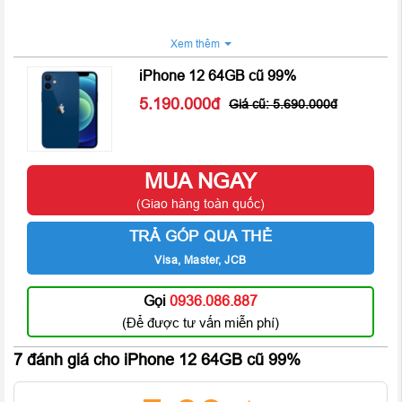
Xem thêm
iPhone 12 64GB cũ 99%
5.190.000
5.690.000
MUA NGAY
(Giao hàng toàn quốc)
TRẢ GÓP QUA THẺ
Visa, Master, JCB
Gọi
0936.086.887
(Để được tư vấn miễn phí)
Năm nay,
iPhone 12
vẫn được Apple giữ lại thiết kế notch “tai
thỏ” quen thuộc nhưng đã được tinh chỉnh lại với kích cỡ nhỏ
7 đánh giá cho
iPhone 12 64GB cũ 99%
gọn hơn nhằm tăng thêm tỷ lệ hiển thị trên màn hình. Màn hình
iPhone 12
có kích thước 6.1 inch với độ phân giải 2532 x