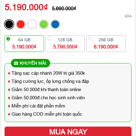
5.190.000
₫
5.690.000
₫
XÓA
64 GB
128 GB
256 GB
5.190.000₫
5.790.000₫
6.190.000₫
KHUYẾN MÃI:
♦
Tặng sạc cáp nhanh 20W trị giá 350k
♦
Tặng cường lực, ốp lưng chống va đập
♦
Giảm 50.000đ khi thanh toán online
♦
Giảm 50.000đ cho học sinh sinh viên
♦
Miễn phí cài đặt phần mềm
♦
Giao hàng COD miễn phí toàn quốc
MUA NGAY