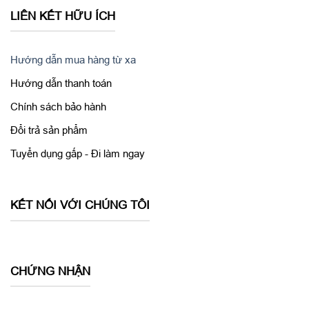
LIÊN KẾT HỮU ÍCH
Hướng dẫn mua hàng từ xa
Hướng dẫn thanh toán
Chính sách bảo hành
Đổi trả sản phẩm
Tuyển dụng gấp - Đi làm ngay
KẾT NỐI VỚI CHÚNG TÔI
Mua iPhone 12 giá ưu đãi tại Hoangtrungmobile
Bạn là một iFan thực thụ luôn mong chờ những sản phẩm mới
của Apple hay bạn là một tín đồ của công nghệ luôn mong được
CHỨNG NHẬN
trải nhiệm những công nghệ mới nhất, chắc chắn rằng bạn
không thể bỏ lỡ siêu phẩm
iPhone 12 64GB cũ 99%
. Nếu bạn