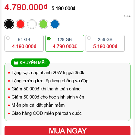
4.790.000
₫
5.190.000
₫
XÓA
64 GB
128 GB
256 GB
4.190.000₫
4.790.000₫
5.190.000₫
KHUYẾN MÃI:
♦
Tặng sạc cáp nhanh 20W trị giá 350k
♦
Tặng cường lực, ốp lưng chống va đập
♦
Giảm 50.000đ khi thanh toán online
♦
Giảm 50.000đ cho học sinh sinh viên
♦
Miễn phí cài đặt phần mềm
♦
Giao hàng COD miễn phí toàn quốc
MUA NGAY