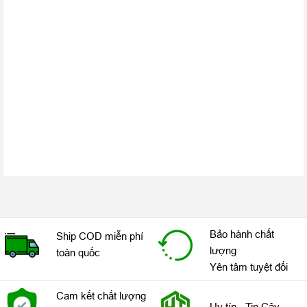
Sạc nhanh 20W
Công nghệ
Sạc nhanh không dây 15W
sạc
Power Delivery 2.0
Cổng sạc
Lightning
Công nghệ
Có
NFC
Hồng ngoại
Không
Jack tai
Không
nghe 3.5
Cảm biến
Không
vân tay
Cảm biến ánh sáng, Cảm biến áp kế, Cảm biến gia
Các loại
tốc, Cảm biến tiệm cận, Con quay hồi chuyển, La
cảm biến
bàn
Bảo hành chất
Ship COD miễn phí
Thẻ SIM
2 SIM (nano‑SIM và eSIM)
lượng
toàn quốc
Khe cắm
Yên tâm tuyệt đối
Không
thẻ nhớ
Wi-Fi
Wi-Fi 802.11 a/b/g/n/ac/6, dual-band, hotspot
Cam kết chất lượng
Uy tín - Tin Cậy