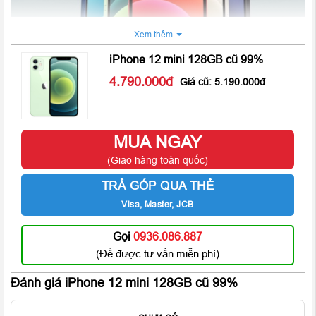
Xem thêm
iPhone 12 mini 128GB cũ 99%
4.790.000
5.190.000
MUA NGAY
(Giao hàng toàn quốc)
Mặt lưng của
iPhone 12 Mini
được bảo vệ bởi một lớp kính
TRẢ GÓP QUA THẺ
cường lực mà Apple gọi là Ceramic Shield giúp tăng độ cứng
cáp và bền bỉ cho máy.
iPhone 12 Mini 128GB cũ 99%
hiện có
Visa, Master, JCB
tất cả 5 phiên bản màu bao gồm Đen, Trắng, Xanh Lam, Xanh
Gọi
0936.086.887
Lục và Đỏ.
(Để được tư vấn miễn phí)
Đánh giá iPhone 12 mini 128GB cũ 99%