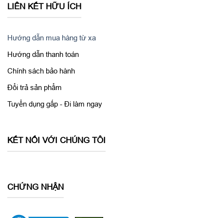
LIÊN KẾT HỮU ÍCH
Hướng dẫn mua hàng từ xa
Hướng dẫn thanh toán
Chính sách bảo hành
Cách bố trí loa ngoài, cổng microUSB, jack tai nghe ở cạnh đáy
Đổi trả sản phẩm
cùng phím nguồn và phím âm lượng trên Galaxy S7 chia đều
Tuyển dụng gấp - Đi làm ngay
về hai cạnh giống hệt như trên S6. Tuy nhiên, mắt hồng ngoại
trên đỉnh đã được lược bỏ.
KẾT NỐI VỚI CHÚNG TÔI
CHỨNG NHẬN