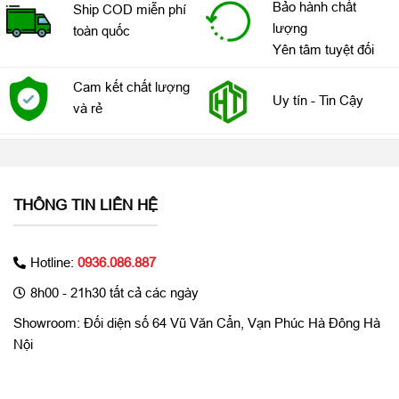
Bảo hành chất
Ship COD miễn phí
lượng
toàn quốc
Yên tâm tuyệt đối
Cam kết chất lượng
Uy tín - Tin Cậy
và rẻ
Galaxy S7 còn được bổ sung thêm khay cắm thẻ nhớ đặt
THÔNG TIN LIÊN HỆ
chung với khay sim, bổ sung đáng giá so với Galaxy Note 5 và
S6. Bản chính hãng ở Việt Nam còn cho phép gắn thêm sim
thứ hai, dùng chung với khay thẻ nhớ.
Hotline:
0936.086.887
8h00 - 21h30 tất cả các ngày
Showroom: Đối diện số 64 Vũ Văn Cẩn, Vạn Phúc Hà Đông Hà
Nội