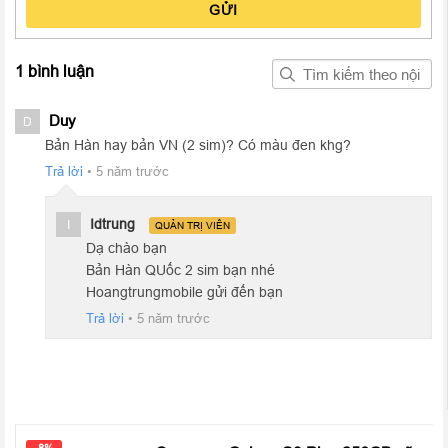
GỬI
1 bình luận
Duy
D
Bản Hàn hay bản VN (2 sim)? Có màu đen khg?
Trả lời
•
5 năm trước
Idtrung
I
QUẢN TRỊ VIÊN
Dạ chào bạn
Bản Hàn QUốc 2 sim bạn nhé
Hoangtrungmobile gửi đến bạn
Trả lời
•
5 năm trước
Samsung Galaxy S7 cũ 99%
có cấu hình giống hệt với Galaxy
S7 edge và chỉ có hai khác biệt chính ở dung lượng pin và màn
hình. Pin 3.000 mAh thấp hơn 600 mAh. Màn hình 5,1 inch nhỏ
hơn và thiết kế phẳng, nhưng vẫn có độ phân giải 2K QuadHD