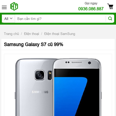
Skip
Gọi ngay
0936.086.887
to
content
Tìm
kiếm:
Trang chủ
/
Điện thoại
/
Điện thoại SamSung
Samsung Galaxy S7 cũ 99%