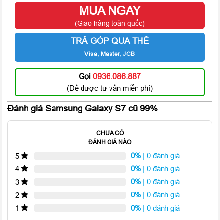
MUA NGAY
(Giao hàng toàn quốc)
Phụ kiện đi kèm Galaxy S7 bao gồm tai nghe, sạc nhanh, cáp,
TRẢ GÓP QUA THẺ
que lấy khay sim, tương tự Galaxy Note 5.
Visa, Master, JCB
Gọi
0936.086.887
(Để được tư vấn miễn phí)
Đánh giá Samsung Galaxy S7 cũ 99%
CHƯA CÓ
ĐÁNH GIÁ NÀO
0%
| 0 đánh giá
5
0%
| 0 đánh giá
4
0%
| 0 đánh giá
3
0%
| 0 đánh giá
2
0%
| 0 đánh giá
1
Tuy nhiên, Samsung còn thêm cho S7 một bộ chuyển đổi