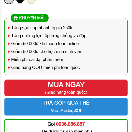
KHUYẾN MÃI:
♦
Tặng sạc cáp nhanh trị giá 250k
♦
Tặng cường lực, ốp lưng chống va đập
♦
Giảm 50.000đ khi thanh toán online
♦
Giảm 50.000đ cho học sinh sinh viên
♦
Miễn phí cài đặt phần mềm
♦
Giao hàng COD miễn phí toàn quốc
MUA NGAY
(Giao hàng toàn quốc)
TRẢ GÓP QUA THẺ
Visa, Master, JCB
Gọi
0936.086.887
(Để được tư vấn miễn phí)