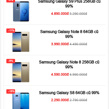
-8%
Samsung Galaxy S9 Plus 256GB cũ
thể hiện rất sắc nét, màu sắc rực rỡ.
99%
4.890.000
5.290.000
-11%
Samsung Galaxy Note 8 64GB cũ
99%
3.990.000
4.490.000
-8%
Samsung Galaxy Note 8 256GB cũ
99%
4.590.000
4.990.000
Dù màn hình phẳng, phần mặt kính cường lực phía trước của
Galaxy S7 vẫn được bo cong nhẹ.
-18%
Samsung Galaxy S8 64GB cũ 99%
2.290.000
2.790.000