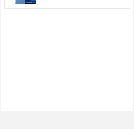
Kết hợp với phần lưng cong khá nhiều về hai bên ở lưng, cảm
giác cầm Galaxy S7 ôm sát vào lòng tay, dễ chịu hơn cả
Galaxy S6 tiền nhiệm lẫn Galaxy Note 5.