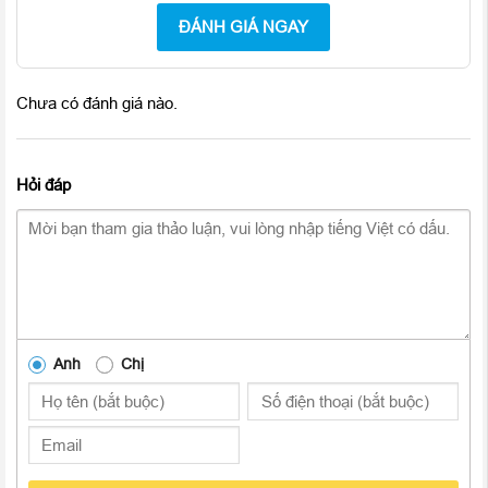
microUSB sang USB tiêu chuẩn. Hỗ trợ USB OTG nên phụ
ĐÁNH GIÁ NGAY
kiện này cho phép dùng cáp nối Galaxy S7 với smartphone
khác để chuyển dữ liệu, hoặc người dùng có thể nối bộ nhớ
ngoài.
Chưa có đánh giá nào.
Hỏi đáp
Anh
Chị
Tai nghe In-ear với hộp đựng gọn hơn của Galaxy Note 5,
nhưng vẫn chỉ có màu trắng với cả ba phiên bản Galaxy S7.