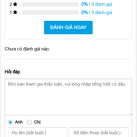
0%
| 0 đánh giá
2
0%
| 0 đánh giá
1
ĐÁNH GIÁ NGAY
Về cấu hình
Samsung Galaxy S9 128GB cũ 99%
sẽ chạy con
chip Snapdragon 845 được sản xuất trên dây chuyền 10nm
mới nhất hiện nay nên cho tốc độ nhanh hơn cũng như mức
Chưa có đánh giá nào.
tiêu thụ điện năng ít hơn so với các thế hệ trước. Máy được
chạy Android 8.0 Oreo kết hợp 6 GB RAM mang lại khả năng
đa nhiệm tuyệt vời.
Hỏi đáp
Camera chân thực
Anh
Chị