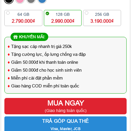
64 GB
128 GB
256 GB
2.790.000₫
2.990.000₫
3.190.000₫
KHUYẾN MÃI:
♦
Tặng sạc cáp nhanh trị giá 250k
♦
Tặng cường lực, ốp lưng chống va đập
♦
Giảm 50.000đ khi thanh toán online
♦
Giảm 50.000đ cho học sinh sinh viên
♦
Miễn phí cài đặt phần mềm
♦
Giao hàng COD miễn phí toàn quốc
MUA NGAY
(Giao hàng toàn quốc)
TRẢ GÓP QUA THẺ
Visa, Master, JCB