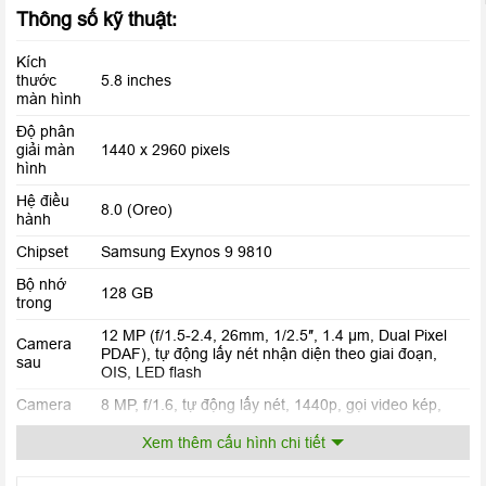
Thông số kỹ thuật:
Kích
thước
5.8 inches
màn hình
Độ phân
giải màn
1440 x 2960 pixels
hình
Hệ điều
8.0 (Oreo)
hành
Chipset
Samsung Exynos 9 9810
Điện thoại
Samsung Galaxy S9
được trang bị viên pin có dung
lượng 3000 mAh cho thời gian sử dụng thoải mái hơn. Và chắc
Bộ nhớ
128 GB
trong
chắn máy được trang bị công nghệ sạc nhanh hiện đại nhất của
Qualcomm giúp người dùng có thể nhanh chóng sạc đầy pin
12 MP (f/1.5-2.4, 26mm, 1/2.5″, 1.4 µm, Dual Pixel
Camera
PDAF), tự động lấy nét nhận diện theo giai đoạn,
trong thời gian ngắn nhất.
sau
OIS, LED flash
Camera
8 MP, f/1.6, tự động lấy nét, 1440p, gọi video kép,
trước
HDR tự động
Xem thêm cấu hình chi tiết
Pin
Li-ion 3000 mAh