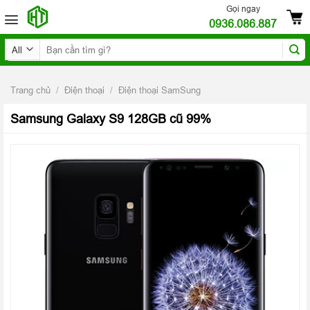
Skip
Gọi ngay
0936.086.887
to
content
Tìm
kiếm:
Trang chủ
/
Điện thoại
/
Điện thoại SamSung
Samsung Galaxy S9 128GB cũ 99%