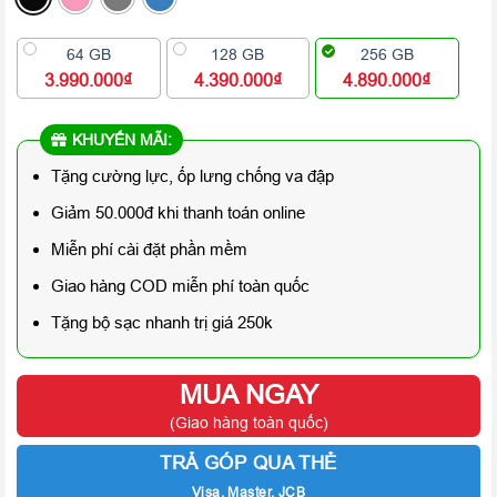
64 GB
128 GB
256 GB
3.990.000₫
4.390.000₫
4.890.000₫
KHUYẾN MÃI:
Tặng cường lực, ốp lưng chống va đập
Giảm 50.000đ khi thanh toán online
Miễn phí cài đặt phần mềm
Giao hàng COD miễn phí toàn quốc
Tặng bộ sạc nhanh trị giá 250k
MUA NGAY
(Giao hàng toàn quốc)
TRẢ GÓP QUA THẺ
Visa, Master, JCB