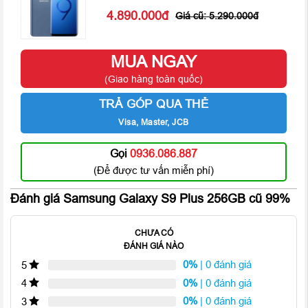
kháng nước IP68, giúp bạn thoải mái nghe nhạc bên hồ bơi,
4.890.000
5.290.000
nhận cuộc gọi giữa trời mưa và yên tâm khi chẳng may làm rơi
máy xuống nước.
MUA NGAY
Hiệu năng ấn tượng
(Giao hàng toàn quốc)
TRẢ GÓP QUA THẺ
Visa, Master, JCB
Gọi
0936.086.887
(Để được tư vấn miễn phí)
Đánh giá Samsung Galaxy S9 Plus 256GB cũ 99%
CHƯA CÓ
ĐÁNH GIÁ NÀO
0%
| 0 đánh giá
5
Với vi xử lý Exynos 9810 8 nhân cùng bộ nhớ RAM lên đến 6
0%
| 0 đánh giá
4
GB,
Samsung Galaxy S9 Plus
cho điểm số thuộc top đầu thị
0%
| 0 đánh giá
3
trường ở những bài kiểm tra hiệu năng bằng phần mềm. Còn