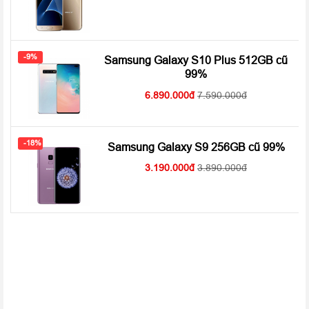
Quay
2160p@60fps, 1080p@60fps, 720p@960fps, HDR,
video
quay video kép
Thẻ SIM
2 SIM (Nano-SIM)
-9%
Khe cắm
Samsung Galaxy S10 Plus 512GB cũ
microSD, lên đến 256 GB
thẻ nhớ
99%
Wi-Fi 802.11 a/b/g/n/ac, dual-band, Wi-Fi Direct,
6.890.000
7.590.000
Wi-Fi
hotspot
Bluetooth
5.0, A2DP, LE, aptX
GPS
A-GPS, GLONASS, BDS, GALILEO
-18%
Samsung Galaxy S9 256GB cũ 99%
3.190.000
3.890.000