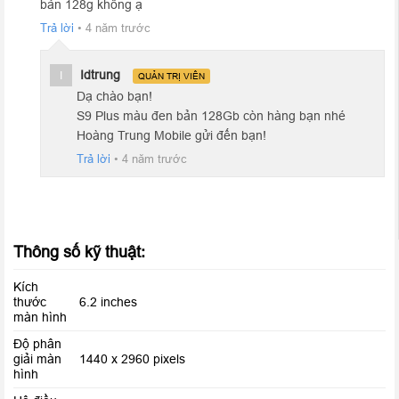
bản 128g không ạ
Trả lời
•
4 năm trước
Samsung Galaxy S9 Plus
với viên pin có dung lượng lên đến
3500 mAh cùng con chip thế hệ mới, máy cho thời gian hoạt
Idtrung
I
QUẢN TRỊ VIÊN
động ấn tượng, đủ để người dùng thoải mái làm việc và giải trí
Dạ chào bạn!
ở cường độ cao trong ngày.
S9 Plus màu đen bản 128Gb còn hàng bạn nhé
Hoàng Trung Mobile gửi đến bạn!
Trả lời
•
4 năm trước
Thông số kỹ thuật:
Kích
thước
6.2 inches
màn hình
Độ phân
giải màn
1440 x 2960 pixels
hình