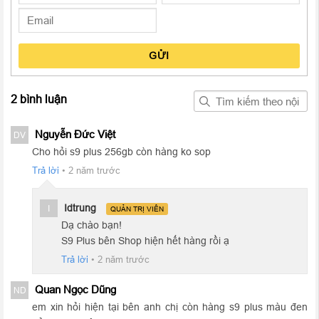
đổi khẩu độ linh hoạt từ f/1.5 đến f/2.4 để chụp ảnh xóa phông
tốt hơn và chụp ảnh thiếu sáng chất lượng hơn. Đặc biệt, máy
còn có khả năng quay video siêu chạm (slow-motion) ở tốc độ
960fps cho độ phân giải HD mang lại những thước phim đầy
GỬI
nghệ thuật.
2 bình luận
Dung lượng cũ pin khá
Nguyễn Đức Việt
DV
Cho hỏi s9 plus 256gb còn hàng ko sop
Trả lời
•
2 năm trước
Idtrung
I
QUẢN TRỊ VIÊN
Dạ chào bạn!
S9 Plus bên Shop hiện hết hàng rồi ạ
Trả lời
•
2 năm trước
Quan Ngọc Dũng
ND
em xin hỏi hiện tại bên anh chị còn hàng s9 plus màu đen