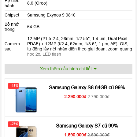
Hệ điều
8.0 (Oreo)
hành
Chipset
Samsung Exynos 9 9810
Bộ nhớ
64 GB
trong
12 MP (f/1.5-2.4, 26mm, 1/2.55″, 1.4 µm, Dual Pixel
Camera
PDAF) + 12MP (f/2.4, 52mm, 1/3.6″, 1 µm, AF), OIS,
sau
tự động lấy nét nhận diện theo giai đoạn, zoom quang
học 2x, LED flash
Camera
8 MP, f/1.6, tự động lấy nét, 1440p, gọi video kép,
trước
HDR tự động
Xem thêm cấu hình chi tiết
Pin
Li-ion 3500 mAh
-18%
4x 2.9 GHz Exynos M3 Mongoose & 4x 1.9 GHz ARM
Samsung Galaxy S8 64GB cũ 99%
Loại CPU
Cortex-A55
2.290.000
2.790.000
GPU
Mali-G72 MP18
Kích
158.1 x 73.8 x 8.5 mm (6.22 x 2.91 x 0.33 in)
thước
-27%
Trọng
Samsung Galaxy S7 cũ 99%
189 g (6.67 oz)
lượng
1.890.000
2.590.000