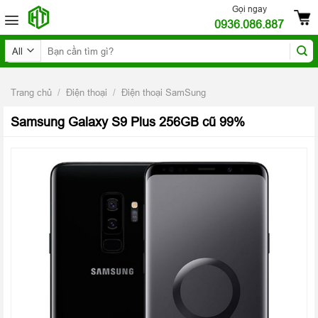
Skip
Gọi ngay
0936.086.887
to
content
Tìm
kiếm:
Trang chủ
/
Điện thoại
/
Điện thoại SamSung
Samsung Galaxy S9 Plus 256GB cũ 99%