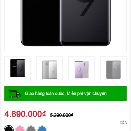
Giao hàng toàn quốc, Miễn phí vận chuyển
4.890.000
₫
5.290.000
₫
XÓA