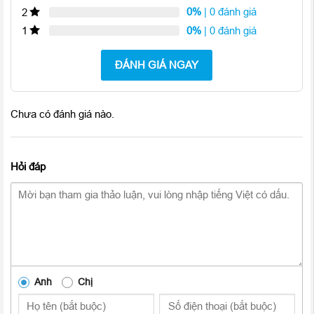
0%
| 0 đánh giá
2
trong quá trình sử dụng thực tế, tốc độ xử lý và khả năng chạy
đa nhiệm của máy cũng vô cùng ấn tượng.
0%
| 0 đánh giá
1
Camera được nâng cấp
ĐÁNH GIÁ NGAY
Chưa có đánh giá nào.
Hỏi đáp
Điện thoại
Samsung Galaxy S9
có camera kép 12 MP ở mặt
Anh
Chị
sau với công nghệ OIS, Dual Pixel và đặc biệt là khả năng thay