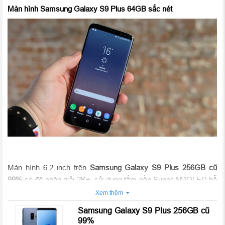
Màn hình Samsung Galaxy S9 Plus 64GB sắc nét
Màn hình 6.2 inch trên
Samsung Galaxy S9 Plus 256GB
cũ
99%
có độ phân giải 2K+, sử dụng tấm nền Super AMOLED hỗ
trợ HDR. Mọi chi tiết trên hình ảnh hay video đều được tái tạo
Xem thêm
sắc nét với màu sắc trung thực, sống động như đang nhìn thấy
Samsung Galaxy S9 Plus 256GB cũ
ngay trước mắt. Ngoài ra S9+ tích hợp chuẩn kháng bụi –
99%