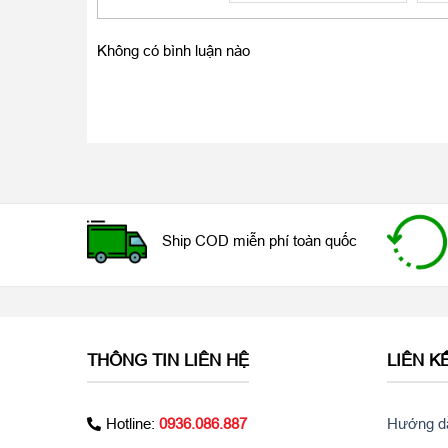
Không có bình luận nào
Với vi xử lý Exynos 9810 8 nhân cùng bộ nhớ RAM 
đầu thị trường ở những bài kiểm tra hiệu năng bằng p
khả năng chạy đa nhiệm của máy cũng vô cùng ấn t
Ship COD miễn phí toàn quốc
Camera được nâng cấp
THÔNG TIN LIÊN HỆ
LIÊN K
Hotline:
0936.086.887
Hướng dẫ