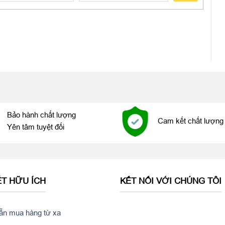
lên đến 6 GB,
Samsung Galaxy S9 Plus
cho điểm số thuộc top
hần mềm. Còn trong quá trình sử dụng thực tế, tốc độ xử lý và
Bảo hành chất lượng
ượng.
Cam kết chất lượng 
Yên tâm tuyệt đối
ẾT HỮU ÍCH
KẾT NỐI VỚI CHÚNG TÔI
n mua hàng từ xa