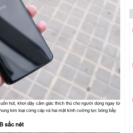
C
t
P
L
G
K
t
T
l
Q
v
T
cuốn hút, khơi dậy cảm giác thích thú cho người dùng ngay từ
K
 khung kim loại cứng cáp và hai mặt kính cường lực bóng bẩy.
t
B sắc nét
W