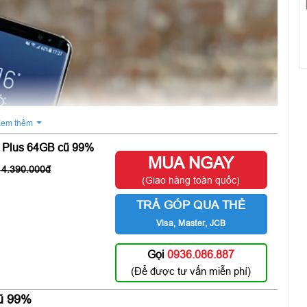
B
G
em thêm
 Plus 64GB cũ 99%
MUA NGAY
4.390.000
(Giao hàng toàn quốc)
TRẢ GÓP QUA THẺ
Visa, Master, JCB
Gọi
0936.086.887
(Để được tư vấn miễn phí)
ũ 99%