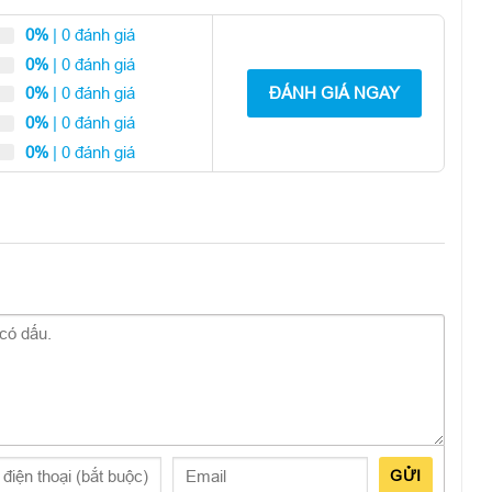
0%
| 0 đánh giá
64GB
cũ 99%
có độ phân giải 2K+, sử dụng tấm nền Super
0%
| 0 đánh giá
video đều được tái tạo sắc nét với màu sắc trung thực, sống
ĐÁNH GIÁ NGAY
0%
| 0 đánh giá
 S9+ tích hợp chuẩn kháng bụi – kháng nước IP68, giúp bạn
 trời mưa và yên tâm khi chẳng may làm rơi máy xuống nước.
0%
| 0 đánh giá
0%
| 0 đánh giá
GỬI