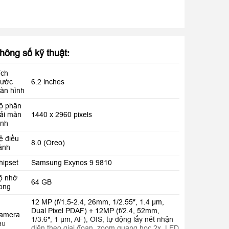
hông số kỹ thuật:
ích
hước
6.2 inches
àn hình
ộ phân
iải màn
1440 x 2960 pixels
ình
ệ điều
8.0 (Oreo)
ành
hipset
Samsung Exynos 9 9810
ộ nhớ
64 GB
rong
12 MP (f/1.5-2.4, 26mm, 1/2.55″, 1.4 µm,
Dual Pixel PDAF) + 12MP (f/2.4, 52mm,
amera
1/3.6″, 1 µm, AF), OIS, tự động lấy nét nhận
au
diện theo giai đoạn, zoom quang học 2x, LED