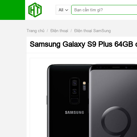
Skip
Tìm
to
kiếm:
content
Trang chủ
/
Điện thoại
/
Điện thoại SamSung
Samsung Galaxy S9 Plus 64GB 