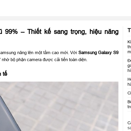
T
99% – Thiết kế sang trọng, hiệu năng
K
t
m
 Samsung nâng lên một tầm cao mới. Với
Samsung Galaxy S9
ể” nhờ bộ phận camera được cải tiến toàn diện.
Đ
g
h
h tế
H
h
C
B
t
C
s