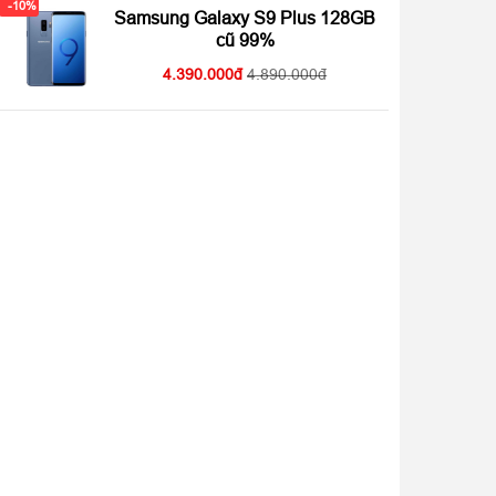
-10%
Samsung Galaxy S9 Plus 128GB
luetooth
5.0, A2DP, LE, aptX
cũ 99%
PS
A-GPS, GLONASS, BDS, GALILEO
4.390.000
4.890.000