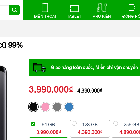
ĐIỆN THOẠI
TABLET
PHỤ KIỆN
ĐỒNG H
cũ 99%
Giao hàng toàn quốc, Miễn phí vận chuyển
3.990.000
₫
4.390.000
₫
64 GB
128 GB
256 GB
3.990.000₫
4.390.000₫
4.890.00